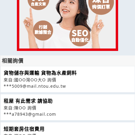
相關詢價
貨物儲存與運輸 貨物為水產飼料
來自:國OO灣OO大O 詢價
***5009@mail.ntou.edu.tw
租屋 有此需求 請協助
來自:陳OO 詢價
***a78943@gmail.com
短期套房住宿費用