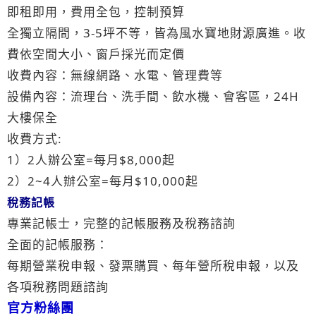
即租即用，費用全包，控制預算
全獨立隔間，3-5坪不等，皆為風水寶地財源廣進。收
費依空間大小、窗戶採光而定價
收費內容：無線網路、水電、管理費等
設備內容：流理台、洗手間、飲水機、會客區，24H
大樓保全
收費方式:
1）2人辦公室=每月$8,000起
2）2~4人辦公室=每月$10,000起
稅務記帳
專業記帳士，完整的記帳服務及稅務諮詢
全面的記帳服務：
每期營業稅申報、發票購買、每年營所稅申報，以及
各項稅務問題諮詢
官方粉絲團