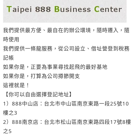
我們提供最方便、最自在的辦公環境，隨時遷入，隨
時使用
我們提供一條龍服務，從公司設立、借址營登到稅務
記帳
如果你是，正要為事業尋找起飛的最好基地
如果你是，打算為公司撙節開支
這裡就是！
【你可以自由選擇登記地址】
1）888中山店：台北市中山區南京東路一段25號10
樓之3
2）888南京店：台北市松山區南京東路四段17號8樓
之5