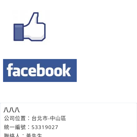
八八八
公司位置：台北市-中山區
統一編號：53319027
聯絡人：黃先生