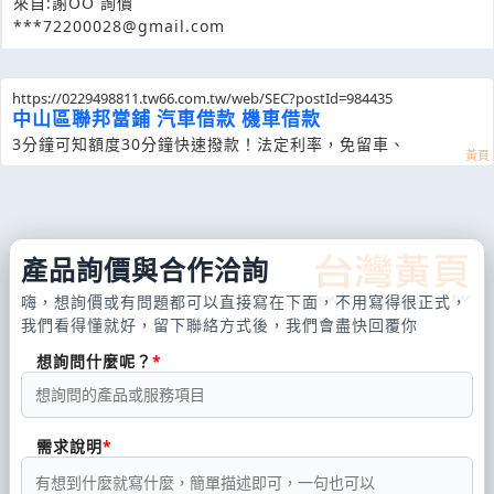
來自:謝OO 詢價
***72200028@gmail.com
https://0229498811.tw66.com.tw/web/SEC?postId=984435
中山區聯邦當鋪 汽車借款 機車借款
3分鐘可知額度30分鐘快速撥款！法定利率，免留車、
產品詢價與合作洽詢
嗨，想詢價或有問題都可以直接寫在下面，不用寫得很正式，
我們看得懂就好，留下聯絡方式後，我們會盡快回覆你
想詢問什麼呢？
需求說明