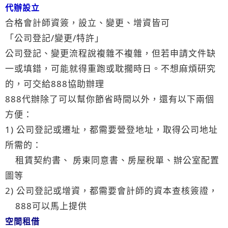
代辦設立
合格會計師資簽，設立、變更、增資皆可
「公司登記/變更/特許」
公司登記、變更流程說複雜不複雜，但若申請文件缺
一或填錯，可能就得重跑或耽擱時日。不想麻煩研究
的，可交給888協助辦理
888代辦除了可以幫你節省時間以外，還有以下兩個
方便：
1) 公司登記或遷址，都需要營登地址，取得公司地址
所需的：
租賃契約書、 房東同意書、房屋稅單、辦公室配置
圖等
2) 公司登記或增資，都需要會計師的資本查核簽證，
888可以馬上提供
空間租借