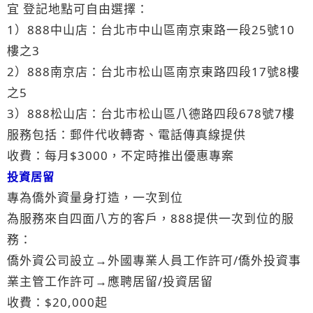
宜 登記地點可自由選擇：
1）888中山店：台北市中山區南京東路一段25號10
樓之3
2）888南京店：台北市松山區南京東路四段17號8樓
之5
3）888松山店：台北市松山區八德路四段678號7樓
服務包括：郵件代收轉寄、電話傳真線提供
收費：每月$3000，不定時推出優惠專案
投資居留
專為僑外資量身打造，一次到位
為服務來自四面八方的客戶，888提供一次到位的服
務：
僑外資公司設立→外國專業人員工作許可/僑外投資事
業主管工作許可→應聘居留/投資居留
收費：$20,000起