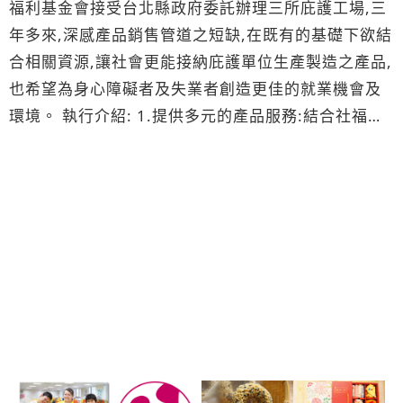
福利基金會接受台北縣政府委託辦理三所庇護工場,三
年多來,深感產品銷售管道之短缺,在既有的基礎下欲結
合相關資源,讓社會更能接納庇護單位生產製造之產品,
也希望為身心障礙者及失業者創造更佳的就業機會及
環境。 執行介紹: 1.提供多元的產品服務:結合社福團
體產品資源,提供天然養生食品、麵包/蛋糕等烘焙產品
以及印刷業務等服務。 2.符合優先採購法:提供之產品
為合法立案之庇護工場內之身心障礙者所生產/分裝/製
作之產品,故符合政府5%身心障礙優先採購法。 3.展
售服務:提供北縣市學校及機關團體展售服務。 4.電話
行銷:以電話開發推廣產品。 5.經銷服務:提供經銷產
品機會。 育成集賢庇護工場 台北縣蘆洲市集賢路245
號10樓 產品網頁 http://www.lovenature.com.tw
༺詢價與聯絡方式༻ TEL:02-82831251#208
FAX:02-82833152 EMAIL: