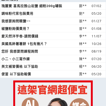
瑰麗寶 喜馬拉雅山岩鹽 細粉200g罐裝
鄭**
07/02
調味粉代客包裝費用
劉*
05/20
我想要詢問精鹽~~
張**
01/27
椒鹽粉詢價費用？
曾**
01/08
愛天然洋芋卷-請問價錢
李**
11/07
美國馬鈴薯薯餅 1包有幾片？
林**
10/26
您好 我想要問課程詢問
李**
08/19
小二、小三寫作課
陳**
07/20
英文補習價格 以下協助
楊**
06/20
便當 以下協助報價
賈**
05/20