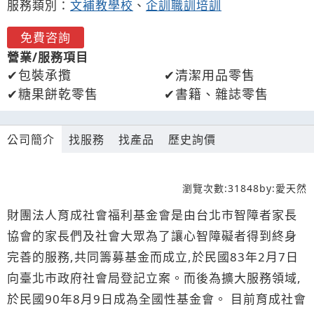
服務類別：
文補教學校
、
企訓職訓培訓
免費咨詢
營業/服務項目
包裝承攬
清潔用品零售
糖果餅乾零售
書籍、雜誌零售
公司簡介
找服務
找產品
歷史詢價
瀏覽次數:
31848
by:
愛天然
財團法人育成社會福利基金會是由台北市智障者家長
協會的家長們及社會大眾為了讓心智障礙者得到終身
完善的服務,共同籌募基金而成立,於民國83年2月7日
向臺北市政府社會局登記立案。而後為擴大服務領域,
於民國90年8月9日成為全國性基金會。 目前育成社會