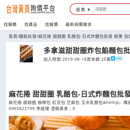
服務
台灣黃頁詢價平台
找服務
找產品
找報價
最新詢價需求
首頁
/
麵點批發
/
麻花捲 甜甜圈 乳酪包-日式炸麵包批發 創業 加
多拿滋甜甜圈炸包餡麵包
加入時間:2019-08-18
資本額:20萬
麻花捲 甜甜圈 乳酪包-日式炸麵包批發
麻花捲 甜甜圈 咖哩包 紅豆包 芝麻包 玉米乳酪包&hellip;
0965822799 李經理 澄緻美食；0