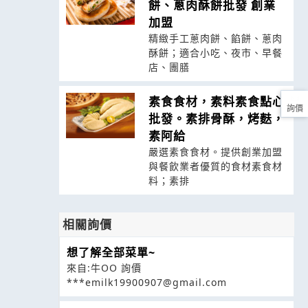
餅、蔥肉酥餅批發 創業
加盟
精緻手工蔥肉餅、餡餅、蔥肉
酥餅；適合小吃、夜市、早餐
店、團膳
素食食材，素料素食點心
詢價
批發。素排骨酥，烤麩，
素阿給
嚴選素食食材。提供創業加盟
與餐飲業者優質的食材素食材
料；素排
相關詢價
想了解全部菜單~
來自:牛OO 詢價
***emilk19900907@gmail.com