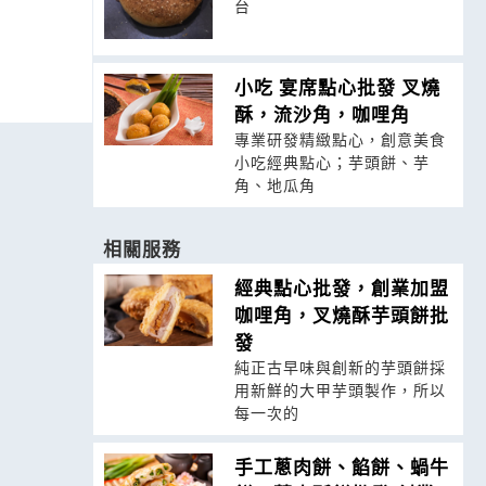
台
小吃 宴席點心批發 叉燒
酥，流沙角，咖哩角
專業研發精緻點心，創意美食
小吃經典點心；芋頭餅、芋
角、地瓜角
相關服務
經典點心批發，創業加盟
咖哩角，叉燒酥芋頭餅批
發
純正古早味與創新的芋頭餅採
用新鮮的大甲芋頭製作，所以
每一次的
手工蔥肉餅、餡餅、蝸牛