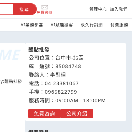
管理中心
加入我們
搜尋
免費詢價
AI業務參謀
AI賦能獵客
永久行銷網
付費服務
麵點批發
公司位置：台中市-北區
統一編號：85084748
聯絡人：李副理
y:
麵點批發
電話：
04-2
3
3
8
1067
手機：
0965
8
2
2
799
服務時間：09:00AM - 18:00PM
免費咨詢
公司介紹