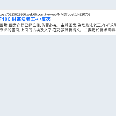
tps://0225629866.web66.com.tw/web/NMD?postId=320708
F10C 財富法老王-小皮夾
圖騰,圖案商標已經註冊,仿冒必究. 主體圖案,為埃及法老王,在祈求
祭祀的畫面,上面的古埃及文字,在記敘著祈禱文, 主要用於祈求國泰
,物產豐收,寓意為祈求財富之意,幾千年的文化,意