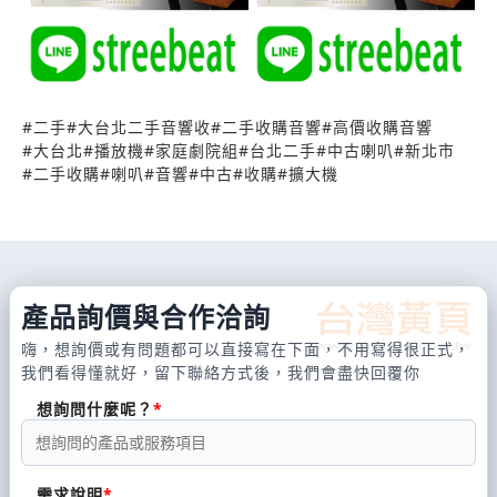
永和區、蘆洲區、汐止區、樹林區、淡水區、三峽
區、鶯歌區、五股區、泰山區、林口區…)
#
二手
#
大台北二手音響收
#
二手收購音響
#
高價收購音響
#
大台北
#
播放機
#
家庭劇院組
#
台北二手
#
中古喇叭
#
新北市
#
二手收購
#
喇叭
#
音響
#
中古
#
收購
#
擴大機
產品詢價與合作洽詢
嗨，想詢價或有問題都可以直接寫在下面，不用寫得很正式，
我們看得懂就好，留下聯絡方式後，我們會盡快回覆你
想詢問什麼呢？
需求說明