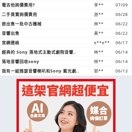
電吉他詢價費用?
李**
07/09
二手買賣詢價費用
游**
06/28
欲出售一批中古機械
林**
06/22
音響出售
黃**
06/22
官網連絡
e**e**
06/17
經典的 Sony 落地式主動式劇院音響..
林**
06/14
落地音響回收sony
林**
06/14
我有一組雅瑟音響喇叭和Sony 藍光劇..
郭**
06/13