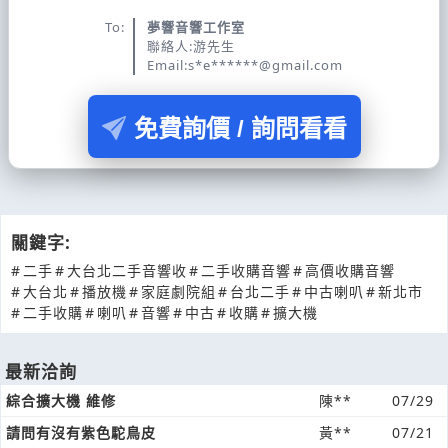
To:
夢響音響工作室
聯絡人:游先生
Email:s*e******@gmail.com
免費詢價 / 詢問看看
關鍵字:
#
二手
#
大台北二手音響收
#
二手收購音響
#
高價收購音響
#
大台北
#
播放機
#
家庭劇院組
#
台北二手
#
中古喇叭
#
新北市
#
二手收購
#
喇叭
#
音響
#
中古
#
收購
#
擴大機
最新洽詢
綜合擴大機 維修
陳**
07/29
請問有沒有紫色駝鳥皮
黃**
07/21