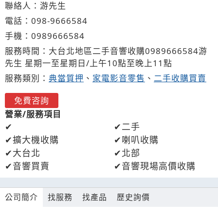
聯絡人：游先生
電話：
098-
9
6
6
6584
手機：
0989
6
6
6
584
服務時間：大台北地區二手音響收購0989666584游
先生 星期一至星期日/上午10點至晚上11點
服務類別：
典當質押
、
家電影音零售
、
二手收購買賣
免費咨詢
營業/服務項目
二手
擴大機收購
喇叭收購
大台北
北部
音響買賣
音響現場高價收購
公司簡介
找服務
找產品
歷史詢價