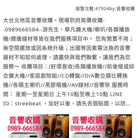
瀏覽次數:
67924
by:
音響收購
大台北地區音響收購。現場到府高價收購-
-0989666584--游先生，舉凡擴大機/喇叭/各類播放
機/週邊線材等皆在我們服務項目中。 您有閒置不用；
無空間擺放或因系統升級；出國等因素需汰換的音響
器材不知如何處理，請盡快與我們聯繫，讓我們為您
服務～ 收購項目：(好壞皆收)各類播放機//前後級或綜
合擴大機//家庭劇院組//CD轉盤//D/A數位類比轉換
機//各類主喇叭//黑膠唱機//AV線材//音響架 服務時
間： 星期一至星期日 上午10點至晚上10點 LINE
ID：streebeat ，加好以後，請先丟個貼圖，以防漏
讀您的訊息噢！(最優先處理以及光速回覆) 服務據
點： 台中以北新竹 中壢 桃園縣市 台北市、新北市(板
橋區、中和區、新莊區、三重區、新店區、土城區、