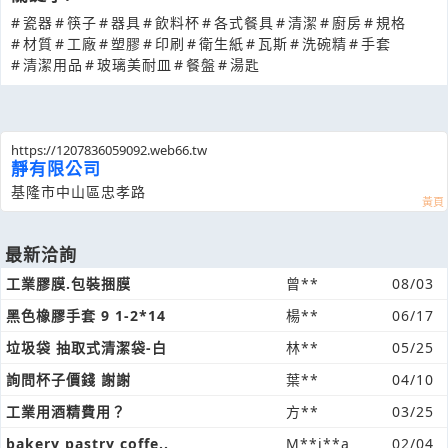
#
瓷器
#
筷子
#
器具
#
飲料杯
#
各式餐具
#
清潔
#
廚房
#
規格
#
材質
#
工廠
#
塑膠
#
印刷
#
衛生紙
#
瓦斯
#
洗碗精
#
手套
#
清潔用品
#
玻璃美耐皿
#
餐盤
#
湯匙
https://1207836059092.web66.tw
靜有限公司
基隆市中山區忠孝路
最新洽詢
工業膠膜.包裝捆膜
曾**
08/03
黑色橡膠手套 9 1-2*14
楊**
06/17
垃圾袋 抽取式清潔袋-白
林**
05/25
詢問杯子價錢 謝謝
葉**
04/10
工業用酒精費用？
方**
03/25
bakery pastry coffe..
M**i**a
02/04