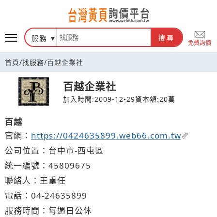
台灣黃頁詢價平台
服務
搜尋
免費詢價
首頁
/
找服務
/
百越企業社
百越企業社
加入時間:2009-12-29
資本額:20萬
百越
官網：
https://0424635899.web66.com.tw
公司位置：台中市-西屯區
統一編號：45809675
聯絡人：王重任
電話：
04-2
4
6
3
5899
服務時間：每週日公休