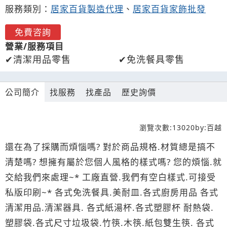
服務類別：
居家百貨製造代理
、
居家百貨家飾批發
免費咨詢
營業/服務項目
清潔用品零售
免洗餐具零售
公司簡介
找服務
找產品
歷史詢價
瀏覽次數:
13020
by:
百越
還在為了採購而煩惱嗎? 對於商品規格.材質總是搞不
清楚嗎? 想擁有屬於您個人風格的樣式嗎? 您的煩惱.就
交給我們來處理~* 工廠直營.我們有空白樣式.可接受
私版印刷~* 各式免洗餐具.美耐皿.各式廚房用品 各式
清潔用品.清潔器具. 各式紙湯杯.各式塑膠杯 耐熱袋.
塑膠袋.各式尺寸垃圾袋.竹筷.木筷.紙包雙生筷. 各式