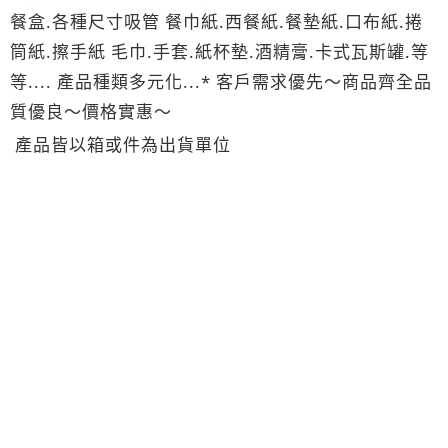
餐盒.各種尺寸吸管 餐巾紙.西餐紙.餐墊紙.口布紙.捲
筒紙.擦手紙 毛巾.手套.紙杯墊.酒精膏.卡式瓦斯罐.等
等.... 產品種類多元化...* 客戶需求優先～商品齊全品
質優良～價格實惠～
產品皆以箱或件為出貨單位