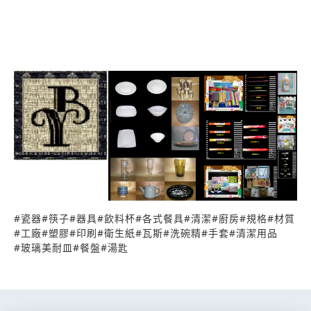
#
瓷器
#
筷子
#
器具
#
飲料杯
#
各式餐具
#
清潔
#
廚房
#
規格
#
材質
#
工廠
#
塑膠
#
印刷
#
衛生紙
#
瓦斯
#
洗碗精
#
手套
#
清潔用品
#
玻璃美耐皿
#
餐盤
#
湯匙