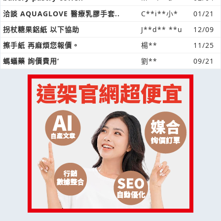
洽談 AQUAGLOVE 醫療乳膠手套..
C**i**小*
01/21
拐杖糖果鋁紙 以下協助
J**d** **u
12/09
擦手紙 再麻煩您報價。
楊**
11/25
螞蟻藥 詢價費用‘
劉**
09/21