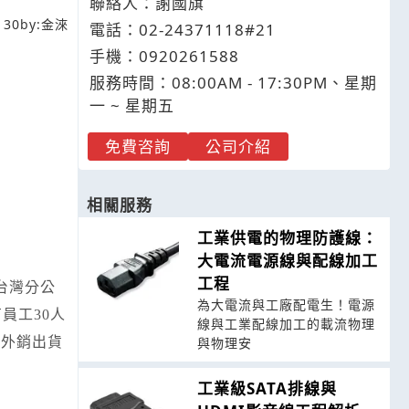
聯絡人：謝國旗
130
by:
金淶
電話：
02-2
4
3
7
1118#21
手機：
0920
2
6
1
588
服務時間：08:00AM - 17:30PM、星期
一 ~ 星期五
免費咨詢
公司介紹
相關服務
工業供電的物理防護線：
大電流電源線與配線加工
工程
T台灣分公
為大電流與工廠配電生！電源
有員工30人
線與工業配線加工的載流物理
、外銷出貨
與物理安
工業級SATA排線與