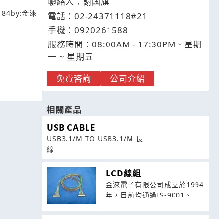
聯絡人：謝國旗
184
by:
金淶
電話：
02-2
4
3
7
1118#21
手機：
0920
2
6
1
588
服務時間：08:00AM - 17:30PM、星期
一 ~ 星期五
免費咨詢
公司介紹
相關產品
USB CABLE
USB3.1/M TO USB3.1/M 長
線
LCD線組
金淶電子有限公司成立於1994
年，目前均通過IS-9001、