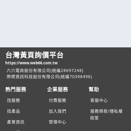
台灣黃頁詢價平台
https://www.web66.com.tw
六六電商股份有限公司(統編28697248)
際標資訊科技股份有限公司(統編70398496)
熱門服務
企業服務
幫助
找服務
付費服務
客服中心
找產品
加入我們
服務條款/隱私權
政策
產業資訊
管理中心