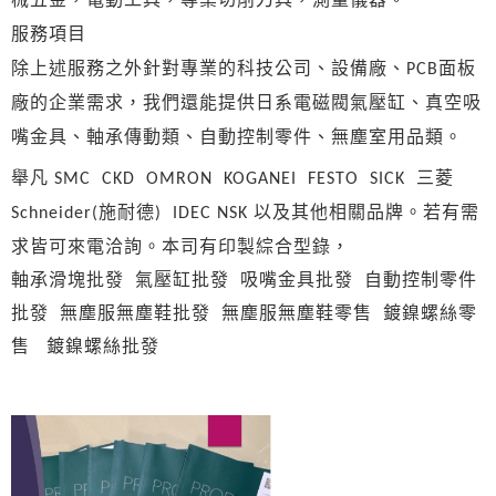
服務項目
除上述服務之外針對專業的科技公司、設備廠、
面板
PCB
廠的企業需求，我們還能提供日系電磁閥氣壓缸、真空吸
嘴金具、軸承傳動類、自動控制零件、無塵室用品類。
舉凡
三菱
SMC CKD OMRON KOGANEI FESTO SICK
施耐德
以及其他相關品牌。若有需
Schneider(
) IDEC NSK
求皆可來電洽詢。本司有印製綜合型錄，
軸承滑塊批發
氣壓缸批發
吸嘴金具批發
自動控制零件
批發
無塵服無塵鞋批發
無塵服無塵鞋零售
鍍鎳螺絲零
售
鍍鎳螺絲批發