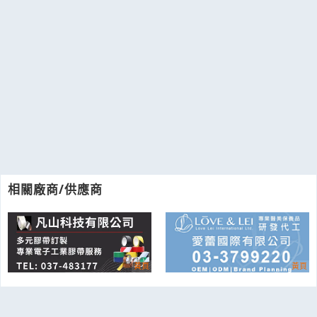
相關廠商/供應商