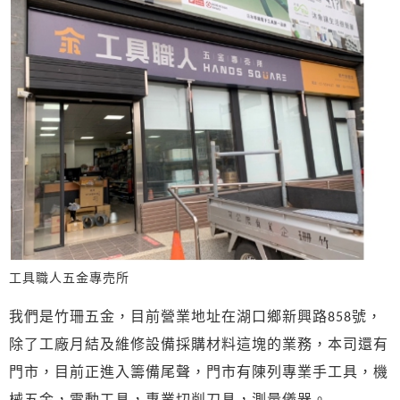
工具職人五金專売所
我們是竹珊五金，目前營業地址在湖口鄉新興路
號，
858
除了工廠月結及維修設備採購材料這塊的業務，本司還有
門市，目前正進入籌備尾聲，門市有陳列專業手工具，機
械五金，電動工具，專業切削刀具，測量儀器。