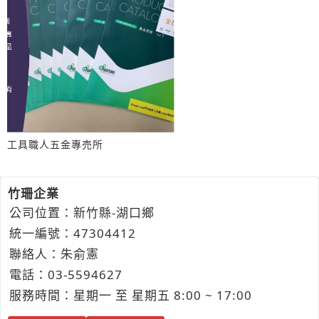
工具職人五金專売所
竹珊企業
公司位置：新竹縣-湖口鄉
統一編號：47304412
聯絡人：朱俞憲
電話：
03-5
5
9
4
627
服務時間：星期一 至 星期五 8:00 ~ 17:00