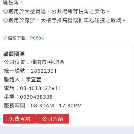
區柱角。
◎適用於大型賣場、公共場所等柱角之美化。
◎適用於廠辦、大樓等推高機或推車易碰撞之區域。
檔案下載：
PC58U
穎辰國際
公司位置：桃園市-中壢區
統一編號：28622351
聯絡人：陳宜萱
電話：
03-4
0
1
3
122#11
手機：
0939
4
3
8
338
服務時間：08:30AM - 17:30PM
免費咨詢
公司介紹