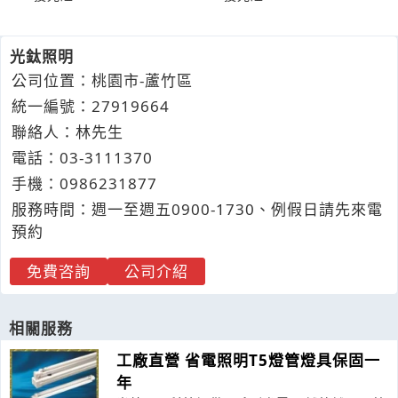
光鈦照明
公司位置：桃園市-蘆竹區
統一編號：27919664
聯絡人：林先生
電話：
03-3
1
1
1
370
手機：
0986
2
3
1
877
服務時間：週一至週五0900-1730、例假日請先來電
預約
免費咨詢
公司介紹
相關服務
工廠直營 省電照明T5燈管燈具保固一
年