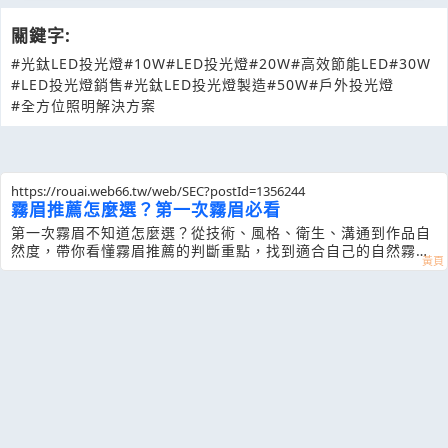
關鍵字:
#光鈦LED投光燈
#10W
#LED投光燈
#20W
#高效節能LED
#30W
#LED投光燈銷售
#光鈦LED投光燈製造
#50W
#戶外投光燈
#全方位照明解決方案
https://rouai.web66.tw/web/SEC?postId=1356244
霧眉推薦怎麼選？第一次霧眉必看
第一次霧眉不知道怎麼選？從技術、風格、衛生、溝通到作品自
然度，帶你看懂霧眉推薦的判斷重點，找到適合自己的自然霧眉
與眉型設計。