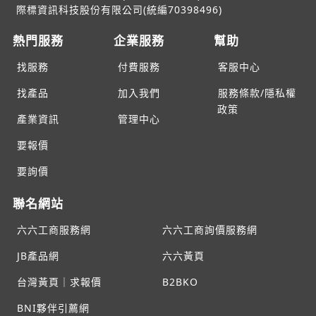
際標資訊科技股份有限公司(統編70398496)
熱門服務
企業服務
幫助
找服務
付費服務
客服中心
找產品
加入我們
服務條款/隱私權
政策
產業資訊
管理中心
要報價
要詢價
聯名網站
六六工商服務網
六六工商詢價服務網
JB產品網
六六黃頁
台灣黃頁｜求報價
B2BKO
BNI夥伴引薦網