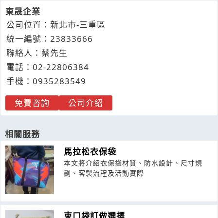
東晟企業
公司位置：新北市-三重區
統一編號：23833666
聯絡人：蔡先生
電話：
02-2
2
8
0
6384
手機：
0935
2
8
3
549
免費咨詢
公司介紹
相關服務
馬拉松衣保袋
本文將介紹衣保袋材質、防水設計、尺寸規
劃、客製流程及活動實際
束口袋訂做選擇