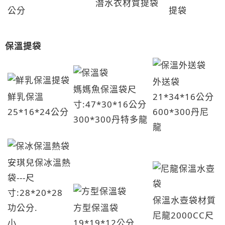
潛水衣材質提袋
公分
提袋
保溫提袋
外送袋
媽媽魚保溫袋尺
鮮乳保溫
21*34*16公分
寸:47*30*16公分
25*16*24公分
600*300丹尼
300*300丹特多龍
龍
安琪兒保冰溫熱
袋---尺
寸:28*20*28
保溫水壺袋材質
功公分.
方型保溫袋
尼龍2000CC尺
小
19*19*12公分