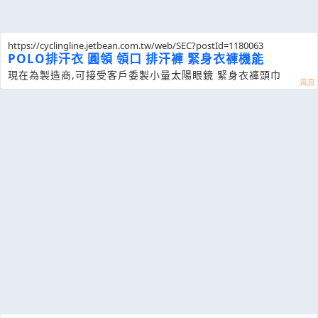
https://cyclingline.jetbean.com.tw/web/SEC?postId=1180063
POLO排汗衣 圓領 領口 排汗褲 緊身衣褲機能
現在為製造商,可接受客戶委製小量太陽眼鏡 緊身衣褲頭巾