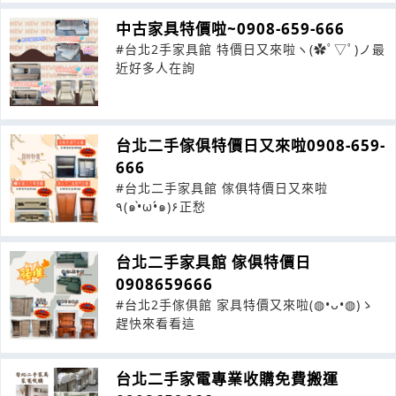
中古家具特價啦~0908-659-666
#台北2手家具館 特價日又來啦ヽ(✿ﾟ▽ﾟ)ノ最
近好多人在詢
台北二手傢俱特價日又來啦0908-659-
666
#台北二手家具館 傢俱特價日又來啦
٩(๑•̀ω•́๑)۶正愁
台北二手家具館 傢俱特價日
0908659666
#台北2手傢俱館 家具特價又來啦(◍•ᴗ•◍)ゝ
趕快來看看這
台北二手家電專業收購免費搬運