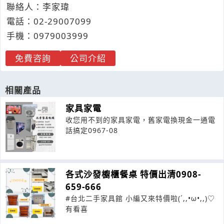
聯絡人：李家瑋
電話：
02-2
9
0
0
7099
手機：
0979
0
0
3
999
免費咨詢
公司介紹
相關產品
家具家電
收您用不到的家具家電，舊家電換現金一通電
話搞定0967-08
各式沙發櫥櫃餐桌 特價出清0908-
659-666
#台北二手家具館 小編又來特價啦(´,,•ω•,,)♡
有看喜