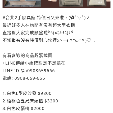
#台北2手家具館 特價日又來啦ヽ(✿ﾟ▽ﾟ)ノ
最近好多人在詢問有沒有超大型衣櫃
直接幫大家完成願望啦⁽⁽٩(๑˃̶͈̀ ᗨ ˂̶͈́)۶⁾⁾
不知道有沒有特價到心坎裡Σ>―(〃°ω°〃)♡→
有看喜歡的商品趕緊截圖
+LINE傳給小編確認是不是還在
LINE ID @a0908659666
電話: 0908-659-666
1.白色L型皮沙發 $9800
2.梧桐色五尺床頭櫃 $3200
3.白色皮躺椅 $2000