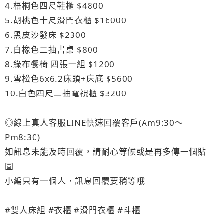
4.梧桐色四尺鞋櫃 $4800
5.胡桃色十尺滑門衣櫃 $16000
6.黑皮沙發床 $2300
7.白橡色二抽書桌 $800
8.綠布餐椅 四張一組 $1200
9.雪松色6x6.2床頭+床底 $5600
10.白色四尺二抽電視櫃 $3200
◎線上真人客服LINE快速回覆客戶(Am9:30～
Pm8:30)
如訊息未能及時回覆，請耐心等候或是再多傳一個貼
圖
小編只有一個人，訊息回覆要稍等哦
#雙人床組 #衣櫃 #滑門衣櫃 #斗櫃