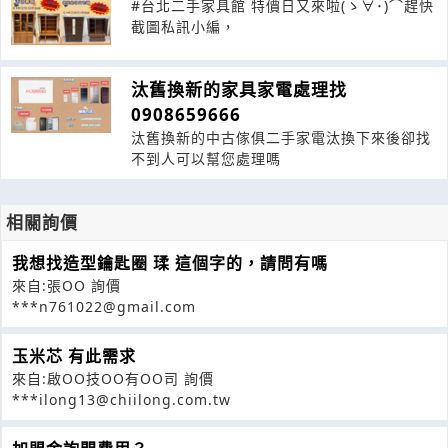
#台北二手家具館 特價日又來啦(ゝ∀･)⌒趕快
截圖私訊小編，
汰舊換新的家具家電處理找
0908659666
汰舊換新的中古傢俱二手家電汰換下來後卻找
不到人可以幫您處理嗎
相關詢價
我想找造型鑰匙圈 瑈 這個字的，請問有嗎
來自:張OO 詢價
***n761022@gmail.com
玉米芯 有此需求
來自:啟OO技OO有OO司 詢價
***ilong13@chiilong.com.tw