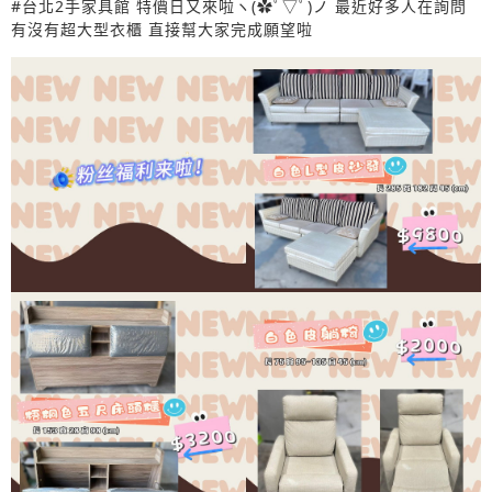
#台北2手家具館 特價日又來啦ヽ(✿ﾟ▽ﾟ)ノ 最近好多人在詢問
有沒有超大型衣櫃 直接幫大家完成願望啦