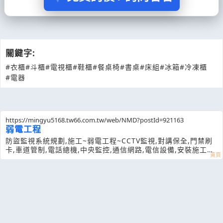
關鍵字:
#衣櫃
#斗櫃
#電視櫃
#鞋櫃
#餐桌椅
#書桌
#床組
#冰箱
#冷凍櫃
#電器
https://mingyu5168.tw66.com.tw/web/NMD?postId=921163
弱電工程
防盜監視系統規劃,施工~弱電工程~CCTV監視,對講保全,門禁刷
卡,車道管制,電話總機,中央監控,通信網路,電信設備,安裝施工維
修,線路查修等代為施工報價諮詢