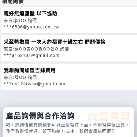
相關詢價
親好無煙鹽酸 以下協助
來自:郭OO 詢價
***6506@yahoo.com.tw
采葳熱敷霜 一次大約都買十罐左右 問問價格
來自:歐OO美OO貨OO公O 詢價
***a168131@gmail.com
我想詢問加盟吉鋒費用
來自:薛OO 詢價
***on124twtw@gmail.com
產品詢價與合作洽詢
嗨，想詢價或有問題都可以直接寫在下面，不用寫得很正式，
我們看得懂就好，留下聯絡方式後，我們會盡快回覆你