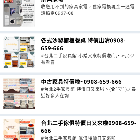
收您用不到的家具家電，舊家電換現金一通電
話搞定0967-08
各式沙發櫥櫃餐桌 特價出清0908-
659-666
#台北二手家具館 小編又來特價啦(´,,•ω•,,)♡
有看喜
中古家具特價啦~0908-659-666
#台北2手家具館 特價日又來啦ヽ(✿ﾟ▽ﾟ)ノ最
近好多人在詢
台北二手傢俱特價日又來啦0908-659-
666
#台北二手家具館 傢俱特價日又來啦