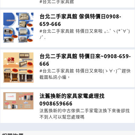
#台北二手家具館
台北二手家具館 傢俱特價日0908-
659-666
#台北二手家具館 特價日又來啦 ｡:.ﾟヽ(*´∀`)
ﾉﾟ.
台北二手家具館 特價日來~0908-659-
666
#台北二手家具館 特價日又來啦(ゝ∀･)⌒趕快
截圖私訊小編，
汰舊換新的家具家電處理找
0908659666
汰舊換新的中古傢俱二手家電汰換下來後卻找
不到人可以幫您處理嗎