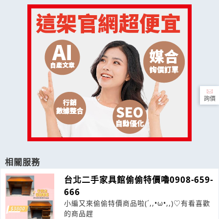
詢價
相關服務
台北二手家具館偷偷特價嚕0908-659-
666
小編又來偷偷特價商品啦(´,,•ω•,,)♡有看喜歡
的商品趕