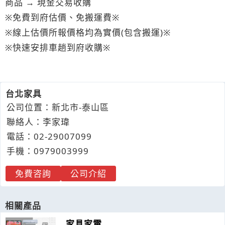
商品 → 現金交易收購
※免費到府估價、免搬運費※
※線上估價所報價格均為實價(包含搬運)※
※快速安排車趟到府收購※
台北家具
公司位置：新北市-泰山區
聯絡人：李家瑋
電話：
02-2
9
0
0
7099
手機：
0979
0
0
3
999
免費咨詢
公司介紹
相關產品
家具家電