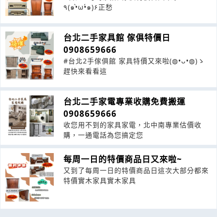
٩(๑•̀ω•́๑)۶正愁
台北二手家具館 傢俱特價日
0908659666
#台北2手傢俱館 家具特價又來啦(◍•ᴗ•◍)ゝ
趕快來看看這
台北二手家電專業收購免費搬運
0908659666
收您用不到的家具家電，北中南專業估價收
購，一通電話為您搞定您
每周一日的特價商品日又來啦~
又到了每周一日的特價商品日這次大部分都來
特價實木家具實木家具