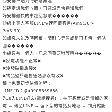
◎安排車趟到府收購搬運
如確定讓我們收購，再麻煩盡快通知我們
好安排最快的車趟給您哦������
◎線上真人客服LINE快速回覆客戶(Am9:30～
Pm8:30)
如訊息未能及時回覆，請耐心等候或是再多傳一個貼
圖������
小編只有一個人，訊息回覆要稍等哦������
❌家電功能不正常❌
❌沙發破損龜裂❌
❌物品過於老舊通通都沒有收❌
線上免費初步估價流程：
LINE-ID：@a0908659666
先加入LINE好友(電話搜尋) → 拍下想賣或是清掉的家
電 → 傳至LINE → 留下您的電話及地址 → 到府確認