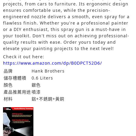
projects, from cars to furniture. Its ergonomic design
ensures comfortable use, while the precision-
engineered nozzle delivers a smooth, even spray for a
flawless finish. Whether you're a professional painter
or a DIY enthusiast, this spray gun is a must-have in
your toolkit. Don't miss out on achieving professional-
quality results with ease. Order yours today and
elevate your painting projects to the next level!
Check it out here:
https://www.amazon.com/dp/B0DPCT52D6/
品牌
Hank Brothers
儲存槽體積
0.6 Liters
顏色
銀色
產品推薦用途
噴漆
材料
鋁+不銹鋼+黃銅