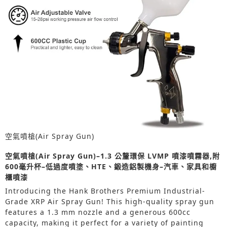
空氣噴槍(Air Spray Gun)
空氣噴槍(Air Spray Gun)–1.3 公釐環保 LVMP 噴漆噴霧器,附
600毫升杯–低過度噴塗、HTE、鍛造鋁製機身–汽車、家具和櫥
櫃噴漆
Introducing the Hank Brothers Premium Industrial-
Grade XRP Air Spray Gun! This high-quality spray gun
features a 1.3 mm nozzle and a generous 600cc
capacity, making it perfect for a variety of painting