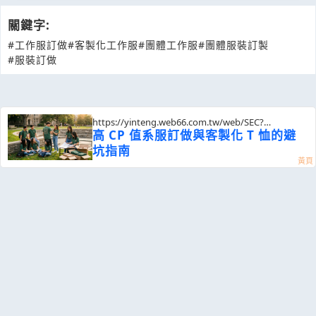
關鍵字:
#工作服訂做
#客製化工作服
#團體工作服
#團體服裝訂製
#服裝訂做
https://yinteng.web66.com.tw/web/SEC?
postId=1356169
高 CP 值系服訂做與客製化 T 恤的避
坑指南