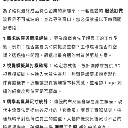
為了確保最終成品符合企業的高標準，一套嚴謹的
服裝訂做
流程是不可或缺的。身為專業窗口，您必須掌握以下四個關
鍵階段：
1.需求訪談與環境評估：
專業廠商會先了解員工的工作型
態。例如：是否需要長時間搬運重物？工作環境是否有空
調？透過這些問題，篩選出最合適的材質與剪裁方案。
2.視覺模擬與打樣確認：
確定款式後，設計團隊會提供 3D
視覺模擬圖。在進入大貨生產前，強烈建議要求廠商製作一
件實體樣衣。這能讓您真實觸摸布料質感，並確認 Logo 刺
繡的細緻度與位置是否精準。
3.精準套量與尺寸統計：
傳統的布尺量身容易產生誤差，現
代主流做法是提供各尺寸的「套量服」讓員工實際試穿。這
樣能精準對應每位員工的體型，大幅降低交貨後尺寸不合的
退換貨機率，確保每一件
團體工作服
都能完美合身。