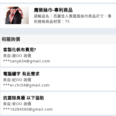
魔術絲巾-專利商品
請輸品名：亮麗佳人異國風絲巾商品尺寸：專
利規格商品材質：75
相關詢價
客製化帆布費用?
來自:謝OO 詢價
***sany634@gmail.com
電腦繡字 有此需求
來自:紀OO 詢價
***er.chi54@gmail.com
抗菌除臭襪 以下協助
來自:宋OO 詢價
***16284560@gmail.com