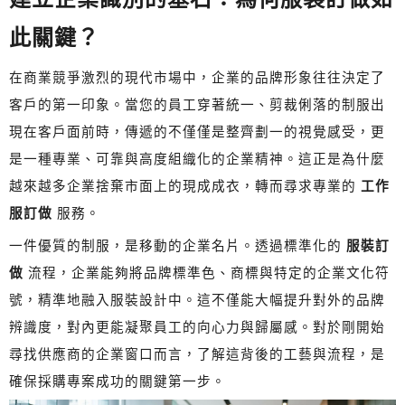
此關鍵？
在商業競爭激烈的現代市場中，企業的品牌形象往往決定了
客戶的第一印象。當您的員工穿著統一、剪裁俐落的制服出
現在客戶面前時，傳遞的不僅僅是整齊劃一的視覺感受，更
是一種專業、可靠與高度組織化的企業精神。這正是為什麼
越來越多企業捨棄市面上的現成成衣，轉而尋求專業的
工作
服訂做
服務。
一件優質的制服，是移動的企業名片。透過標準化的
服裝訂
做
流程，企業能夠將品牌標準色、商標與特定的企業文化符
號，精準地融入服裝設計中。這不僅能大幅提升對外的品牌
辨識度，對內更能凝聚員工的向心力與歸屬感。對於剛開始
尋找供應商的企業窗口而言，了解這背後的工藝與流程，是
確保採購專案成功的關鍵第一步。