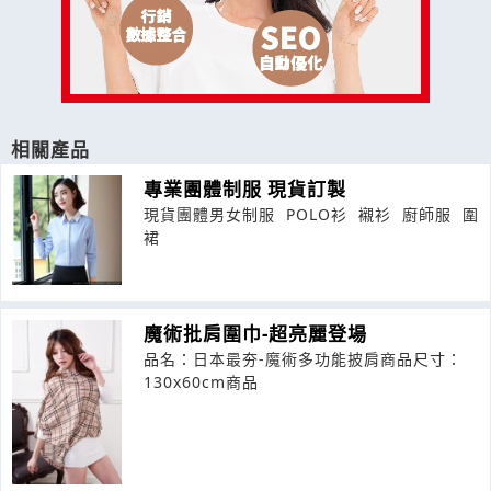
相關產品
專業團體制服 現貨訂製
現貨團體男女制服 POLO衫 襯衫 廚師服 圍
裙
魔術批肩圍巾-超亮麗登場
品名：日本最夯-魔術多功能披肩商品尺寸：
130x60cm商品