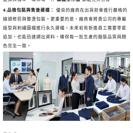
4.品檢包裝與售後建檔：
優良的廠商在出貨前會進行嚴格的
線頭修剪與整燙包裝。更重要的是，廠商會將貴公司的專屬
版型與刺繡圖檔進行永久建檔。未來若有新進員工需要零星
追加，也能迅速調出資料，確保每一批生產的服裝品質與顏
色完全一致。