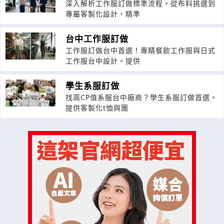
深入解析工作服訂做標準流程。從布料挑選到
專屬客製化設計，精準
台中工作服訂做
工作服訂做台中首選！專精餐飲工作服與日式
工作服台中設計。提供
學生系服訂做
找高CP值系服台中廠商？學生系服訂做首選。
提供客製化t恤與團