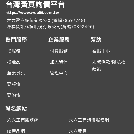
台灣黃頁詢價平台
https://www.web66.com.tw
六六電商股份有限公司(統編28697248)
際標資訊科技股份有限公司(統編70398496)
熱門服務
企業服務
幫助
找服務
付費服務
客服中心
找產品
加入我們
服務條款/隱私權
政策
產業資訊
管理中心
要報價
要詢價
聯名網站
六六工商服務網
六六工商詢價服務網
JB產品網
六六黃頁