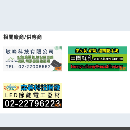
相關廠商/供應商