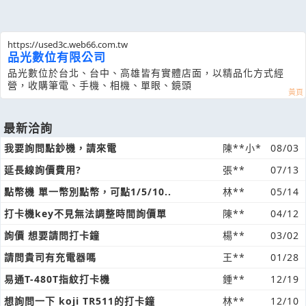
https://used3c.web66.com.tw
品光數位有限公司
品光數位於台北、台中、高雄皆有實體店面，以精品化方式經
營，收購筆電、手機、相機、單眼、鏡頭
最新洽詢
我要詢問點鈔機，請來電
陳**小*
08/03
延長線詢價費用?
張**
07/13
點幣機 單一幣別點幣，可點1/5/10..
林**
05/14
打卡機key不見無法調整時間詢價單
陳**
04/12
詢價 想要請問打卡鐘
楊**
03/02
請問貴司有充電器嗎
王**
01/28
易通T-480T指紋打卡機
鍾**
12/19
想詢問一下 koji TR511的打卡鐘
林**
12/10