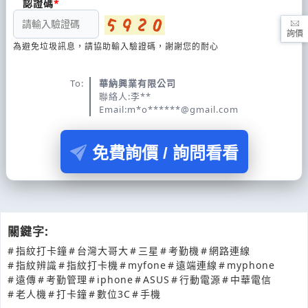
認證碼
詢價
為避免垃圾訊息，請協助輸入驗證碼，謝謝您的耐心
To:
華納興業有限公司
聯絡人:李**
Email:m*o******@gmail.com
免費詢價 / 詢問看看
關鍵字:
#
指紋打卡鐘
#
台灣大哥大
#
三星
#
考勤機
#
網路連線
#
指紋辨識
#
指紋打卡機
#
myfone
#
遠端連線
#
myphone
#
遠傳
#
考勤管理
#
iphone
#
ASUS
#
行動電源
#
中華電信
#
老人機
#
打卡鐘
#
數位3C
#
手機