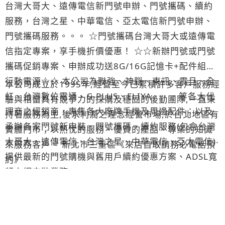
台灣大哥大、遠傳電信新門號申辦、門號攜碼、續約
服務，台灣之星、中華電信、亞太電信新門號申辦、
門號攜碼服務。。。 ☆門號攜碼台灣大哥大或遠傳電
信指定專案，享手機折價優惠！ ☆☆新辦門號或門號
攜碼促銷專案、申辦成功送8G/16G記憶卡+配件組或
行動電源☆☆ 本公司為聯強、神腦、東訊、震旦、全
本公司成立於1995年,經營至今已累積許多客戶服務經
虹、台灣數位電通、G-PLUS、ELIYA．．．等各大代
驗與相當具有競爭力的採購及穩固的後勤團隊,一直秉
理商之經銷商，專售各大廠牌手機及周邊配件；以及
持著服務為主,後求利潤之理念經營市場,於台北地區有
承辦各家門號新申裝、門號攜碼、續約服務(包含台灣
實體門市；以熱忱的服務、優質的產品、專業的知識
大哥大、遠傳電信、台灣之星、中華電信、亞太電信)‧
來服務客戶。 新北市三重區《來店自取請務必電話預
提供最新的門號購機與舊用戶續約優惠方案、ADSL寬
約》
頻上網申裝業務。