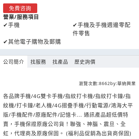
免費咨詢
營業/服務項目
手機
手機及手機週邊零配
件零售
其他電子購物及郵購
公司簡介
找服務
找產品
歷史詢價
瀏覽次數:
8662
by:
華納興業
各品牌手機/4G雙卡手機/指紋打卡機/指紋打卡鐘/指
紋機/打卡鐘/老人機/4G摺疊手機/行動電源/鴻海大平
版/手機配件/原廠配件/記憶卡... 通訊產品超低價特
賣，手機保證原廠公司貨！聯強、神腦、震旦、全
虹，代理商及原廠保固。 (福利品促銷為出貨商保固)