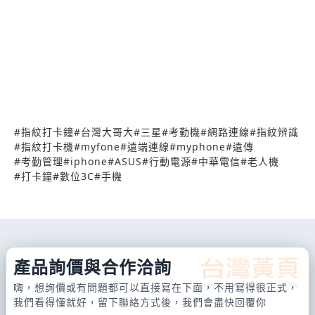
#
指紋打卡鐘
#
台灣大哥大
#
三星
#
考勤機
#
網路連線
#
指紋辨識
#
指紋打卡機
#
myfone
#
遠端連線
#
myphone
#
遠傳
#
考勤管理
#
iphone
#
ASUS
#
行動電源
#
中華電信
#
老人機
#
打卡鐘
#
數位3C
#
手機
產品詢價與合作洽詢
嗨，想詢價或有問題都可以直接寫在下面，不用寫得很正式，
我們看得懂就好，留下聯絡方式後，我們會盡快回覆你