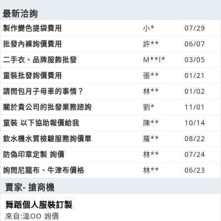
最新洽詢
製作變色提袋費用
小*
07/29
批發內褲詢價費用
許**
06/07
二手衣、品牌服飾批發
M**l*
03/05
童裝批發詢價費用
張**
01/21
請問包月子母車的事情？
林**
01/02
關於貴公司的批發業務諮詢
劉*
11/01
童裝 以下協助報價給我
陳**
10/14
飲水機水質檢驗服務詢價單
羅**
08/22
防偽印章定製 詢價
林**
07/24
詢問尼龍布、牛津布價格
林**
06/23
賣家- 搶商機
舞蹈個人服裝訂製
來自:溫OO 詢價