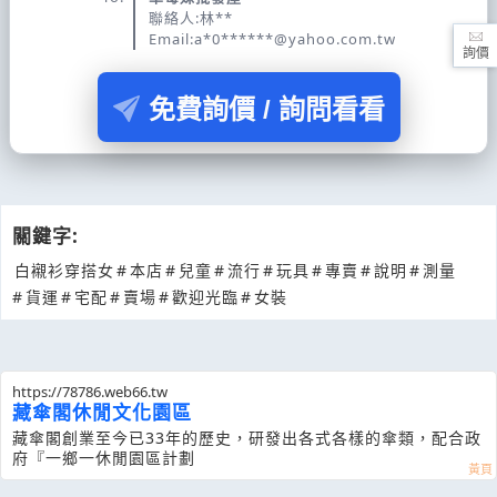
聯絡人:林**
Email:a*0******@yahoo.com.tw
詢價
免費詢價 / 詢問看看
關鍵字:
白襯衫穿搭女
#
本店
#
兒童
#
流行
#
玩具
#
專賣
#
說明
#
測量
#
貨運
#
宅配
#
賣場
#
歡迎光臨
#
女裝
https://78786.web66.tw
藏傘閣休閒文化園區
藏傘閣創業至今已33年的歷史，研發出各式各樣的傘類，配合政
府『一鄉一休閒園區計劃