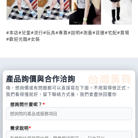
#
本店
#
兒童
#
流行
#
玩具
#
專賣
#
說明
#
測量
#
貨運
#
宅配
#
賣場
#
歡迎光臨
#
女裝
產品詢價與合作洽詢
嗨，想詢價或有問題都可以直接寫在下面，不用寫得很正式，
我們看得懂就好，留下聯絡方式後，我們會盡快回覆你
想詢問什麼呢？
需求說明