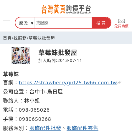
台灣黃頁詢價平台
服務
搜尋
免費詢價
首頁
/
找服務
/
草莓妹批發屋
草莓妹批發屋
加入時間:2013-07-11
草莓妹
官網：
https://strawberrygirl25.tw66.com.tw
公司位置：台中市-烏日區
聯絡人：林小姐
電話：
098-
0
6
5
026
手機：
0980
6
5
0
268
服務類別：
服飾配件批發
、
服飾配件零售