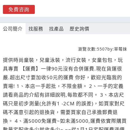
免費咨詢
公司簡介
找服務
找產品
歷史詢價
瀏覽次數:
5507
by:
草莓妹
提供時尚童裝，兒童泳裝，流行女裝，女童包包，玩
具專賣 【運費】一律90元沒有合併運費.現在貨運很
嚴.超出尺寸要加收50元的運費 你好，歡迎光臨我的
賣場! 1、本店一手起批，不限金額。 2、一手的定義
請看商品的介紹有詳細說明,每款都不同。 3、本店尺
碼只是初步測量(允許有1 -2CM 的誤差)，如買家對尺
碼不滿意引起的退換貨，需要買家自己承擔郵費退
換。 4、滿5000免運費~如未滿5000,運費依實際購買
數量宅配收多少就收多少~ ~~從1月1日宅配運費漲價