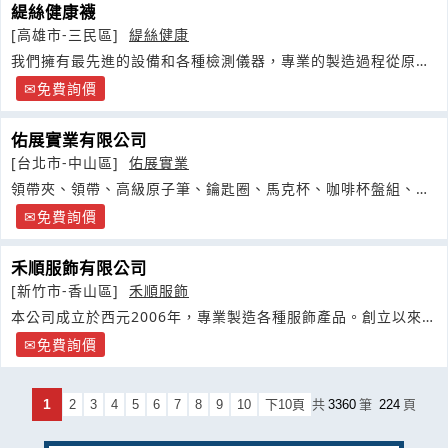
緹絲健康襪
[高雄市-三民區]
緹絲健康
我們擁有最先進的設備和各種檢測儀器，專業的製造過程從原材
料→計算機圖形設計
免費詢價
佑展實業有限公司
[台北市-中山區]
佑展實業
領帶夾、領帶、高級原子筆、鑰匙圈、馬克杯、咖啡杯盤組、水
晶威士忌杯
免費詢價
禾順服飾有限公司
[新竹市-香山區]
禾順服飾
本公司成立於西元2006年，專業製造各種服飾產品。創立以來一
直本著服務各界之宗旨
免費詢價
1
2
3
4
5
6
7
8
9
10
下10頁
共
3360
筆
224
頁