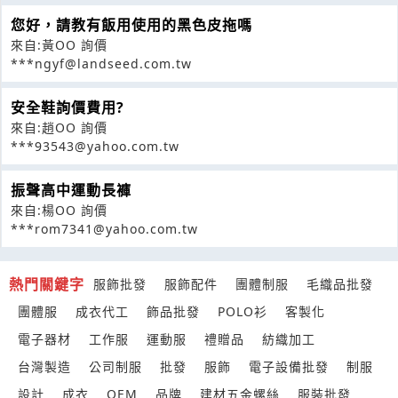
您好，請教有飯用使用的黑色皮拖嗎
來自:黃OO 詢價
***ngyf@landseed.com.tw
安全鞋詢價費用?
來自:趙OO 詢價
***93543@yahoo.com.tw
振聲高中運動長褲
來自:楊OO 詢價
***rom7341@yahoo.com.tw
熱門關鍵字
服飾批發
服飾配件
團體制服
毛織品批發
團體服
成衣代工
飾品批發
POLO衫
客製化
電子器材
工作服
運動服
禮贈品
紡織加工
台灣製造
公司制服
批發
服飾
電子設備批發
制服
設計
成衣
OEM
品牌
建材五金螺絲
服裝批發