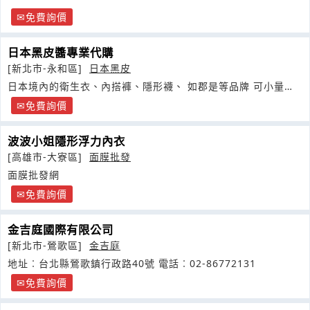
免費詢價
日本黑皮醬專業代購
[新北市-永和區]
日本黑皮
日本境內的衛生衣、內搭褲、隱形襪、 如郡是等品牌 可小量批
發臉書
免費詢價
波波小姐隱形浮力內衣
[高雄市-大寮區]
面膜批發
面膜批發網
免費詢價
金吉庭國際有限公司
[新北市-鶯歌區]
金吉庭
地址︰台北縣鶯歌鎮行政路40號 電話︰02-86772131
免費詢價