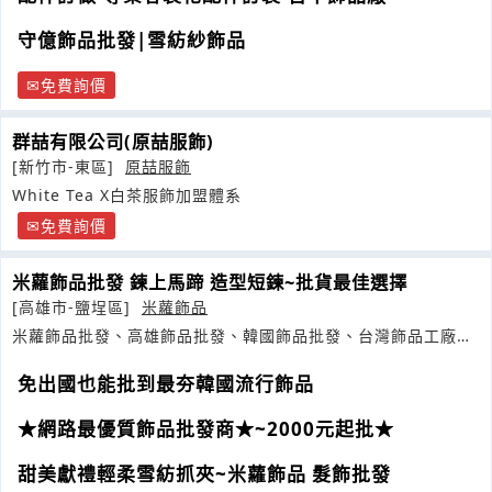
守億飾品批發|雪紡紗飾品
免費詢價
群喆有限公司(原喆服飾)
[新竹市-東區]
原喆服飾
White Tea X白茶服飾加盟體系
免費詢價
米蘿飾品批發 鍊上馬蹄 造型短鍊~批貨最佳選擇
[高雄市-鹽埕區]
米蘿飾品
米蘿飾品批發、高雄飾品批發、韓國飾品批發、台灣飾品工廠、
南部批發商
免出國也能批到最夯韓國流行飾品
★網路最優質飾品批發商★~2000元起批★
甜美獻禮輕柔雪紡抓夾~米蘿飾品 髮飾批發