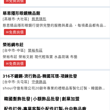
免費詢價
慈恩隱形眼鏡精品館
[高雄市-大社區]
慈恩隱形
慈恩精品隱形眼鏡行提供完整的服務與產品 ，每項產品都有品質
保證讓您使用的安心我們
免費詢價
榮裕綢布莊
[台中市-中區]
榮裕布莊
榮裕布莊 榮裕文創 現代輕珠寶 水晶琉璃 布藝
免費詢價
316不鏽鋼-流行飾品-韓國耳環-項鍊批發
[台中市-北屯區]
守億飾品
shoui守億有限公司20餘年專業的禮贈品客製化訂製、韓國飾品
批發
韓國髮飾批發|小額飾品批發|創業加盟
配件訂做-專業客製化配件訂製-台中飾品廠