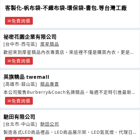
客製化-帆布袋-不織布袋-環保袋-書包.等台灣工廠
免費詢價
祕密花園企業有限公司
[台中市-西屯區]
摩星精品
歡迎來到摩星精品內衣專賣店，來這裡不僅是購買內衣，更是展
現自信
免費詢價
英旗精品 twemall
[高雄市-鼓山區]
精品專賣
本公司販售Burberry&Coach名牌精品，每週不定時引進最新最
流行的商品
免費詢價
馳田有限公司
[台北市-中山區]
馳田公司
製造各式LED商品禮品、LED商品展示架、LED氣氛燈、代理日
本品牌