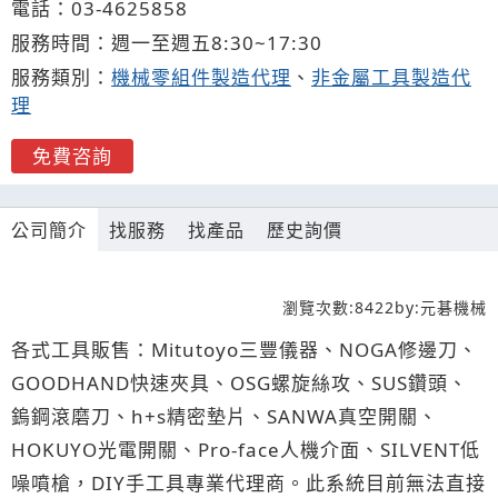
電話：
03-4
6
2
5
858
服務時間：週一至週五8:30~17:30
服務類別：
機械零組件製造代理
、
非金屬工具製造代
理
免費咨詢
公司簡介
找服務
找產品
歷史詢價
瀏覽次數:
8422
by:
元碁機械
各式工具販售：Mitutoyo三豐儀器、NOGA修邊刀、
GOODHAND快速夾具、OSG螺旋絲攻、SUS鑽頭、
鎢鋼滾磨刀、h+s精密墊片、SANWA真空開關、
HOKUYO光電開關、Pro-face人機介面、SILVENT低
噪噴槍，DIY手工具專業代理商。此系統目前無法直接