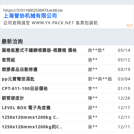
https://310116002536973.ec66.tw
上海誉协机械有限公司
公司官网请至 WWW.YX-PACK.NET 各类包装机
最新洽詢
圓桶氣壓式不鏽鋼噴霧器-噴霧桶 價格
商**飲*
05/14
套筒組
張**
05/12
塑膠產品自動修邊
謝**
03/19
pp元寶彎型湯匙
郭**與**姐
03/04
CPT-611-100目前價格
李**
01/19
銅管硬度計
陳**
12/26
LEVEL BOX 電子角度儀
胡**
12/17
1250x120mmx1200kg C..
吳**
12/11
1250x120mmx1200kg的C..
吳**
12/11