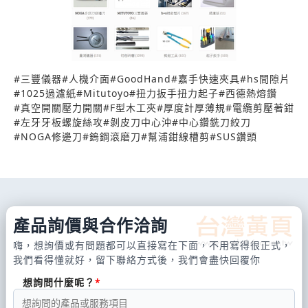
#
三豐儀器
#
人機介面
#
GoodHand
#
嘉手快速夾具
#
hs間隙片
#
1025過濾紙
#
Mitutoyo
#
扭力扳手扭力起子
#
西德熱熔鑽
#
真空開關壓力開關
#
F型木工夾
#
厚度計厚薄規
#
電纜剪壓著鉗
#
左牙牙板螺旋絲攻
#
剝皮刀中心沖
#
中心鑽銑刀絞刀
#
NOGA修邊刀
#
鎢鋼滾磨刀
#
幫浦鉗線槽剪
#
SUS鑽頭
產品詢價與合作洽詢
嗨，想詢價或有問題都可以直接寫在下面，不用寫得很正式，
我們看得懂就好，留下聯絡方式後，我們會盡快回覆你
想詢問什麼呢？