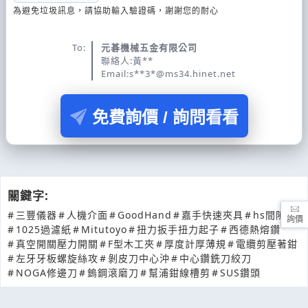
為避免垃圾訊息，請協助輸入驗證碼，謝謝您的耐心
To:
元碁機械五金有限公司
聯絡人:黃**
Email:s**3*@ms34.hinet.net
免費詢價 / 詢問看看
關鍵字:
#
三豐儀器
#
人機介面
#
GoodHand
#
嘉手快速夾具
#
hs間隙片
詢價
#
1025過濾紙
#
Mitutoyo
#
扭力扳手扭力起子
#
西德熱熔鑽
#
真空開關壓力開關
#
F型木工夾
#
厚度計厚薄規
#
電纜剪壓著鉗
#
左牙牙板螺旋絲攻
#
剝皮刀中心沖
#
中心鑽銑刀絞刀
#
NOGA修邊刀
#
鎢鋼滾磨刀
#
幫浦鉗線槽剪
#
SUS鑽頭