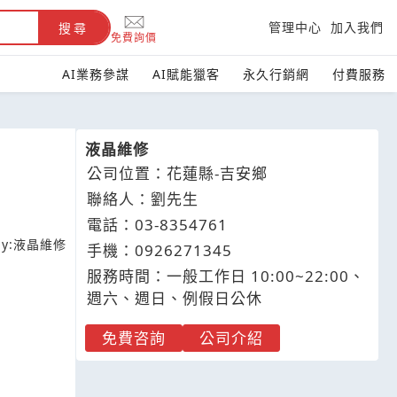
管理中心
加入我們
搜尋
免費詢價
AI業務參謀
AI賦能獵客
永久行銷網
付費服務
液晶維修
公司位置：花蓮縣-吉安鄉
聯絡人：劉先生
電話：
03-8
3
5
4
761
y:
液晶維修
手機：
0926
2
7
1
345
服務時間：一般工作日 10:00~22:00、
週六、週日、例假日公休
免費咨詢
公司介紹