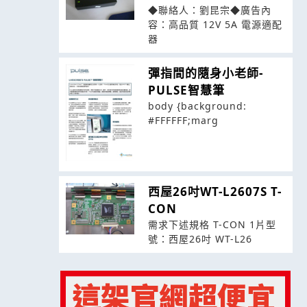
◆聯絡人：劉昆宗◆廣告內
容：高品質 12V 5A 電源適配
器
彈指間的隨身小老師-
PULSE智慧筆
body {background:
#FFFFFF;marg
西屋26吋WT-L2607S T-
CON
需求下述規格 T-CON 1片型
號：西屋26吋 WT-L26