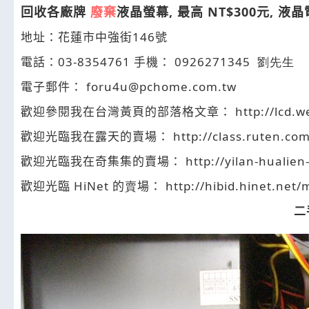
回收各廠牌
廢棄
液晶螢幕, 最高 NT$300元, 液晶
地址：花蓮市中強街
146
號
電話：
03-8354761
手機：
0926271345 劉先生
電子郵件：
foru4u@pchome.com.tw
歡迎參閱我在台灣黃頁的部落格文章： http://lcd.web
歡迎光臨我在露天的賣場：
http://class.ruten.co
歡迎光臨我在奇集集的賣場：
http://yilan-hualie
歡迎光臨 HiNet 的
賣
場：
http://hibid.hinet.n
二