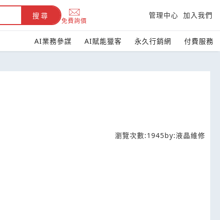
管理中心
加入我們
搜尋
免費詢價
AI業務參謀
AI賦能獵客
永久行銷網
付費服務
瀏覽次數:
1945
by:
液晶維修