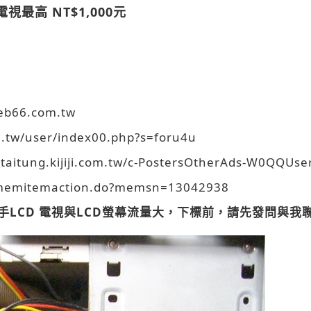
電視最高 NT$1,000元
66.com.tw
m.tw/user/index00.php?s=foru4u
n-taitung.kijiji.com.tw/c-PostersOtherAds-W0QQUs
et/memitemaction.do?memsn=13042938
手LCD 電視與LCD螢幕流量大，下標前，請先發問與我