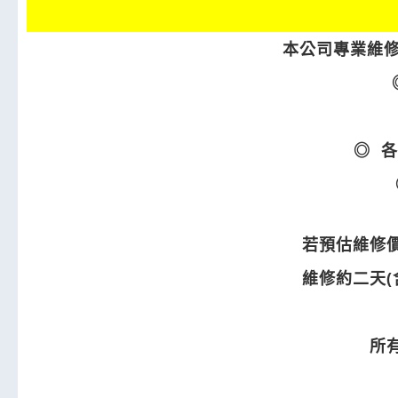
本公司專業維
◎ 各
若預估維修
維修約二天(
所