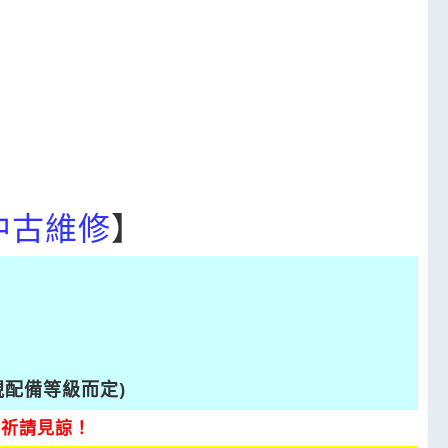
中古維修
】
視配備等級而定)
，祈請見諒！