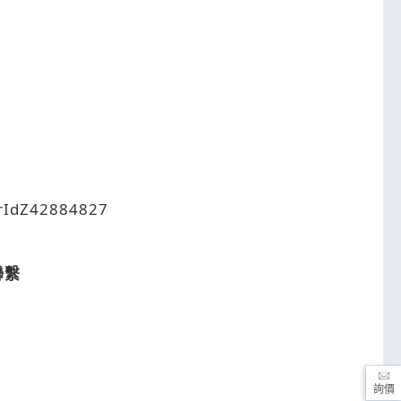
erIdZ42884827
聯繫
詢價