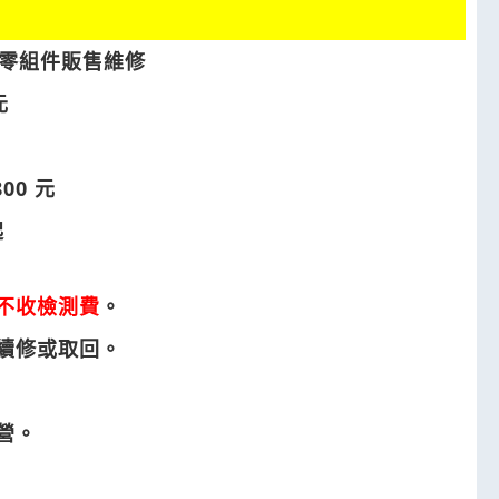
零組件販售維修
元
00 元
起
不收檢測費
。
否續修或取回。
營。