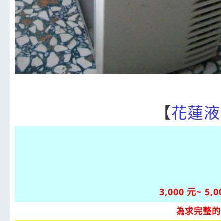
【
花蓮液
3,000 元~ 5,
為求完整的