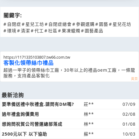
關鍵字:
#
自閉症
#
星兒工坊
#
自閉症總會
#
參觀選購
#
園藝
#
星兒花坊
#
環境
#
清潔
#
代工
#
社區
#
果凍蠟燭
#
園藝產品
https://1171335103807.tw66.com.tw
客製化領帶絲巾禮品
超過一甲子的領帶絲巾工廠，30年以上的禮品oem工廠，一條龍
服務，支持產品客製化
最新洽詢
要準備送禮中秋禮盒.請問有DM嗎?
莊**
07/09
過年禮盒詢價費用
林**
02/08
想詢問祝賀公司營運總部落成
林**
01/08
2500元以下 以下協助
蘇**
10/03