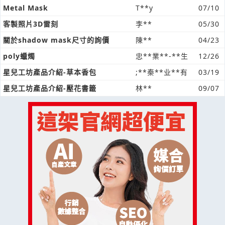
Metal Mask
T**y
07/10
客製照片3D雷刻
李**
05/30
關於shadow mask尺寸的詢價
陳**
04/23
poly蠟燭
忠**業**-**生
12/26
星兒工坊產品介紹-草本香包
;**秦**业**有
03/19
星兒工坊產品介紹-壓花書籤
林**
09/07