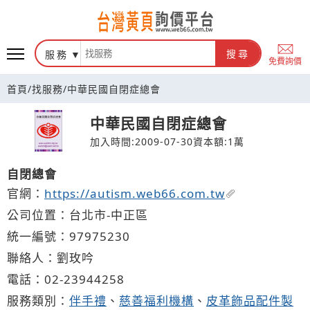
台灣黃頁詢價平台
服務
搜尋
免費詢價
首頁
/
找服務
/
中華民國自閉症總會
中華民國自閉症總會
加入時間:2009-07-30
資本額:1萬
自閉總會
官網：
https://autism.web66.com.tw
公司位置：台北市-中正區
統一編號：97975230
聯絡人：劉玫吟
電話：
02-2
3
9
4
4258
服務類別：
伴手禮
、
慈善福利機構
、
皮革飾品配件製