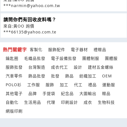
***narmin@yahoo.com.tw
請問你們有回收皮料嗎？
來自:黃OO 詢價
***66135@yahoo.com.te
熱門關鍵字
客製化
服飾配件
電子器材
禮贈品
鑰匙圈
毛織品批發
電子設備批發
團體制服
團體服
服飾批發
台灣製造
成衣代工
設計
建材五金螺絲
汽車零件
飾品批發
批發
飾品
紡織加工
OEM
POLO衫
工作服
服飾
加工
代工
禮品
運動服
其他電子
品牌
手提袋
紀念品
大圖輸出
贈品
自動化
生活用品
代理
印刷設計
成衣
生物科技
網版印刷