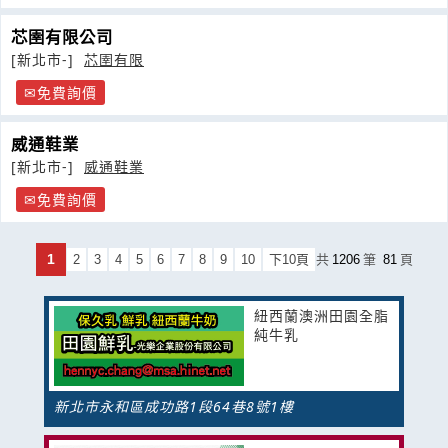
芯圉有限公司
[新北市-]
芯圉有限
免費詢價
威通鞋業
[新北市-]
威通鞋業
免費詢價
1
2
3
4
5
6
7
8
9
10
下10頁
共
1206
筆
81
頁
紐西蘭澳洲田園全脂
純牛乳
新北市永和區成功路1段64巷8號1樓