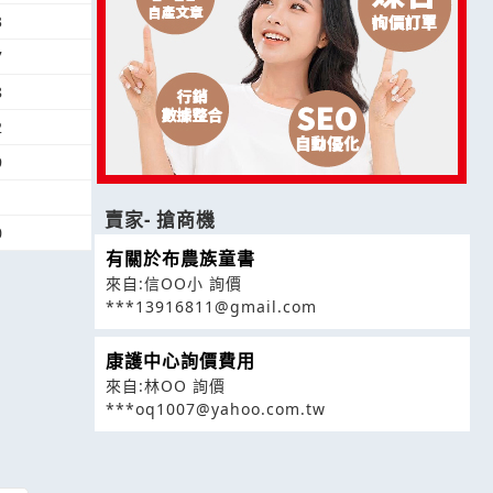
3
7
8
2
9
1
賣家- 搶商機
0
有關於布農族童書
來自:信OO小 詢價
***13916811@gmail.com
康護中心詢價費用
來自:林OO 詢價
***oq1007@yahoo.com.tw