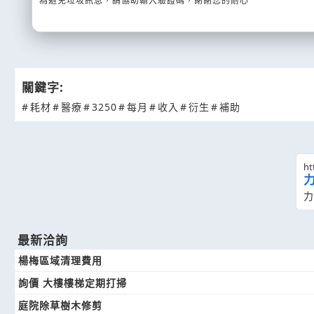
為避免垃圾訊息，請協助輸入驗證碼，謝謝您的耐心
關鍵字:
#
耗材
#
醫療
#
3250
#
每月
#
收入
#
衍生
#
補助
ht
力
最新洽詢
楊梅區域清理費用
詢價 大樓樓梯定期打掃
庭院除草樹木修剪