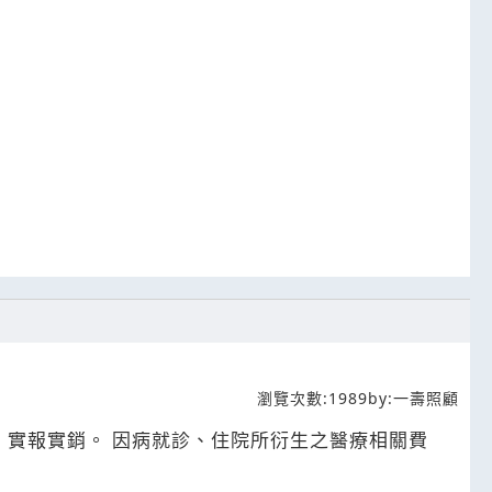
瀏覽次數:
1989
by:
一壽照顧