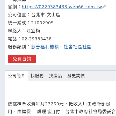
官網：
https://0229383438.web66.com.tw
公司位置：台北市-文山區
統一編號：21002905
聯絡人：江宜梅
電話：
02-2
9
3
8
3438
服務類別：
慈善福利機構
、
社會社區社團
免費咨詢
公司簡介
找服務
找產品
歷史詢價
依據標準收費每月23250元，低收入戶由政府部份 或全額補助。 急備金2個月，低收入戶免收。 耗材另計，實報實銷。 
用，由健保 處理或自付。台北市政府社會局委託台