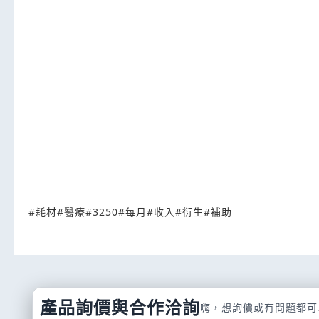
#
耗材
#
醫療
#
3250
#
每月
#
收入
#
衍生
#
補助
產品詢價與合作洽詢
嗨，想詢價或有問題都可