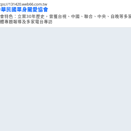
tps://131420.web66.com.tw
中華民國單身關愛協會
會特色：立案30年歷史，曾獲台視、中國、聯合、中央、自晚等多
體專題報導及多家電台專訪