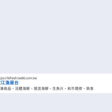
tps://bfresh.tw66.com.tw
濱江漁屋台
凍商品、活體海鮮、現流海鮮、生魚片、和牛精修、熟食