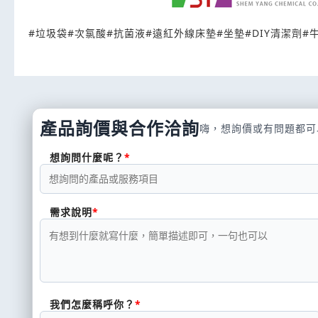
#
垃圾袋
#
次氯酸
#
抗菌液
#
遠紅外線床墊
#
坐墊
#
DIY清潔劑
#
產品詢價與合作洽詢
嗨，想詢價或有問題都可
想詢問什麼呢？
需求說明
我們怎麼稱呼你？