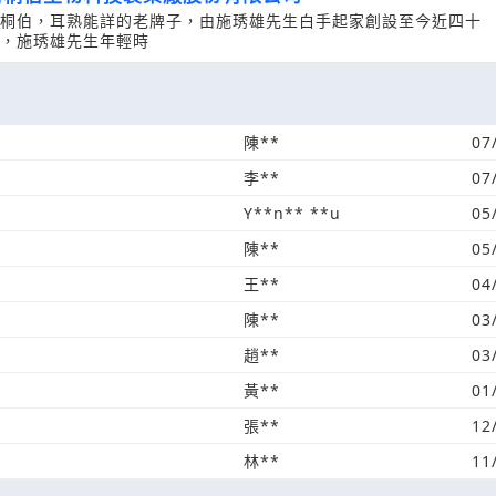
桐伯，耳熟能詳的老牌子，由施琇雄先生白手起家創設至今近四十
，施琇雄先生年輕時
陳**
07
李**
07
Y**n** **u
05
陳**
05
王**
04
陳**
03
趙**
03
黃**
01
張**
12
林**
11