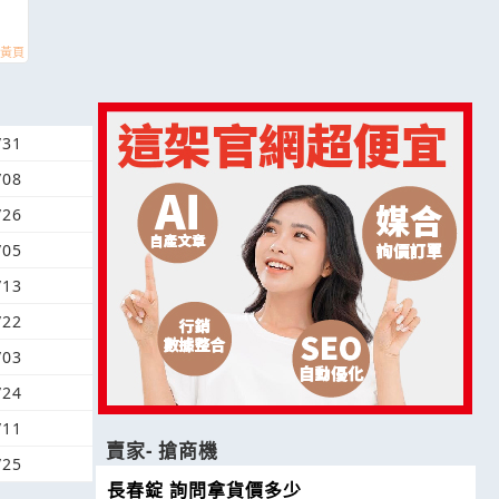
/31
/08
/26
/05
/13
/22
/03
/24
/11
賣家- 搶商機
/25
長春錠 詢問拿貨價多少