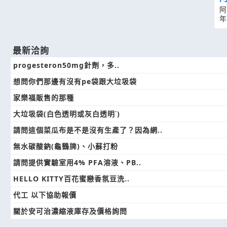
阿
年
最新洽詢
progesteron50mg針劑，多..
想問你們那邊有沒有pe袋跟大垃圾袋
家樂福販售的那種
大垃圾袋(白色透明或灰白透明˙)
請問這個菜瓜布是不是沒有生產了？因為網..
無水碳酸鈉(龜鶴牌)、小蘇打粉
請問提供實驗室用4% PFA溶液、PB..
HELLO KITTY百花蜜戀香氛豆洗..
代工 以下協助報價
關於安可治濃縮液庫存及價格詢問