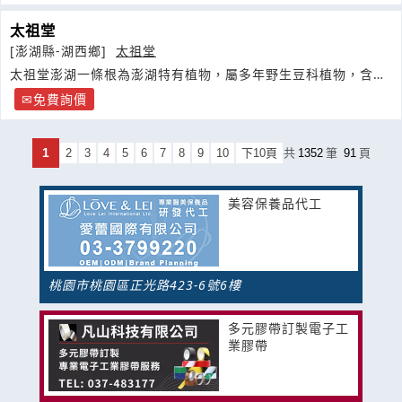
太祖堂
[澎湖縣-湖西鄉]
太祖堂
太祖堂澎湖一條根為澎湖特有植物，屬多年野生豆科植物，含有
豐富的異黃酮及總多酚
免費詢價
1
2
3
4
5
6
7
8
9
10
下10頁
共
1352
筆
91
頁
美容保養品代工
桃園市桃園區正光路423-6號6樓
多元膠帶訂製電子工
業膠帶