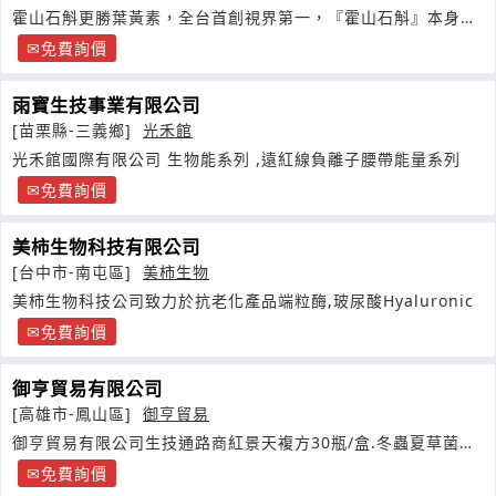
霍山石斛更勝葉黃素，全台首創視界第一，『霍山石斛』本身為
珍貴藥材
免費詢價
雨寶生技事業有限公司
[苗栗縣-三義鄉]
光禾館
光禾館國際有限公司 生物能系列 ,遠紅線負離子腰帶能量系列
免費詢價
美柿生物科技有限公司
[台中市-南屯區]
美柿生物
美柿生物科技公司致力於抗老化產品端粒酶,玻尿酸Hyaluronic
免費詢價
御亨貿易有限公司
[高雄市-鳳山區]
御亨貿易
御亨貿易有限公司生技通路商紅景天複方30瓶/盒.冬蟲夏草菌絲
體
免費詢價