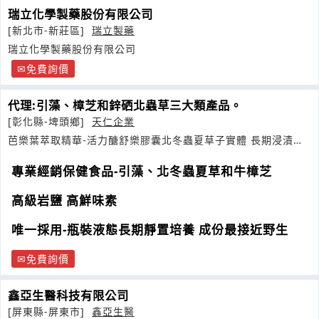
瑞立化學製藥股份有限公司
[新北市-新莊區]
瑞立製藥
瑞立化學製藥股份有限公司
免費詢價
代理:引藻、樟芝和鋅硒北蟲草三大類產品。
[彰化縣-埤頭鄉]
天仁企業
芭樂葉萃取精華-活力醣舒樂膠囊北冬蟲夏草子實體 長期浸漬牛
樟芝
專業經銷保健食品-引藻、北冬蟲夏草和牛樟芝
高級岩鹽 高鮮味素
唯一採用-瓶裝液態長期靜置培養 成份最接近野生
免費詢價
鑫亞生醫科技有限公司
[屏東縣-屏東市]
鑫亞生醫