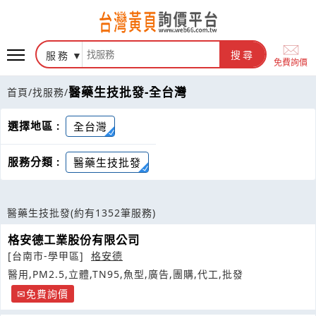
服務
搜尋
免費詢價
醫藥生技批發-全台灣
首頁
/
找服務
/
選擇地區 :
全台灣
服務分類 :
醫藥生技批發
醫藥生技批發
(約有1352筆服務)
格安德工業股份有限公司
[台南市-學甲區]
格安德
醫用,PM2.5,立體,TN95,魚型,廣告,團購,代工,批發
免費詢價