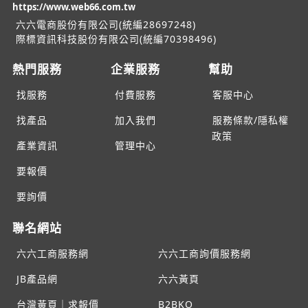
https://www.web66.com.tw
六六電商股份有限公司(統編28697248)
際標資訊科技股份有限公司(統編70398496)
熱門服務
企業服務
幫助
找服務
付費服務
客服中心
找產品
加入我們
服務條款/隱私權
政策
產業資訊
管理中心
要報價
要詢價
聯名網站
六六工商服務網
六六工商詢價服務網
JB產品網
六六黃頁
台灣黃頁｜求報價
B2BKO