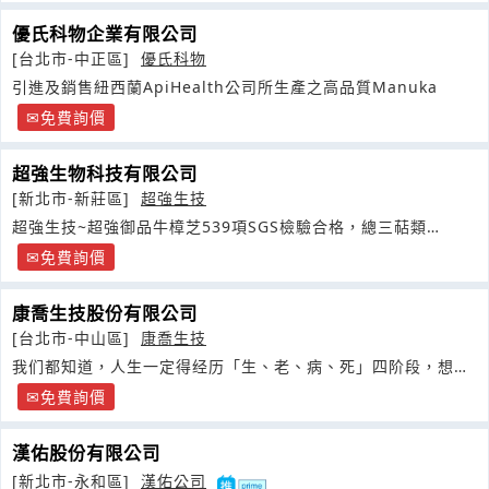
優氏科物企業有限公司
[台北市-中正區]
優氏科物
引進及銷售紐西蘭ApiHealth公司所生產之高品質Manuka
免費詢價
超強生物科技有限公司
[新北市-新莊區]
超強生技
超強生技~超強御品牛樟芝539項SGS檢驗合格，總三萜類
22.77mg
免費詢價
康喬生技股份有限公司
[台北市-中山區]
康喬生技
我们都知道，人生一定得经历「生、老、病、死」四阶段，想想
!
免費詢價
漢佑股份有限公司
[新北市-永和區]
漢佑公司