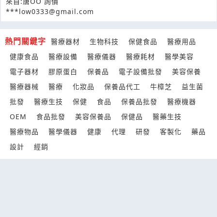
來自:唐OO 詢價
***low0333@gmail.com
熱門關鍵字
醫療器材
生物科技
保健食品
醫療用品
健康食品
醫療設備
醫療儀器
醫療耗材
醫學美容
電子器材
膠原蛋白
保養品
電子設備批發
美容保養
醫療器械
醫療
化妝品
保養品代工
牛樟芝
益生菌
批發
醫療生技
保健
食品
保養品批發
醫療機器
OEM
食品批發
美容保養品
保健品
醫藥生技
醫療物品
醫學儀器
健康
代理
研發
客製化
藥品
設計
經銷