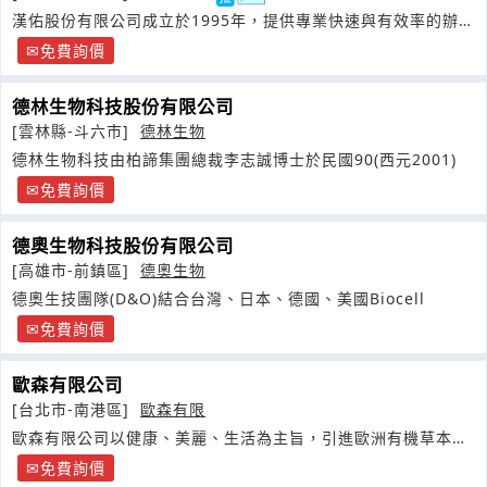
漢佑股份有限公司成立於1995年，提供專業快速與有效率的辦理
衛生署法規產品與工廠資料登記
免費詢價
德林生物科技股份有限公司
[雲林縣-斗六市]
德林生物
德林生物科技由柏諦集團總裁李志誠博士於民國90(西元2001)
免費詢價
德奧生物科技股份有限公司
[高雄市-前鎮區]
德奧生物
德奧生技團隊(D&O)結合台灣、日本、德國、美國Biocell
免費詢價
歐森有限公司
[台北市-南港區]
歐森有限
歐森有限公司以健康、美麗、生活為主旨，引進歐洲有機草本美
妝保養
免費詢價