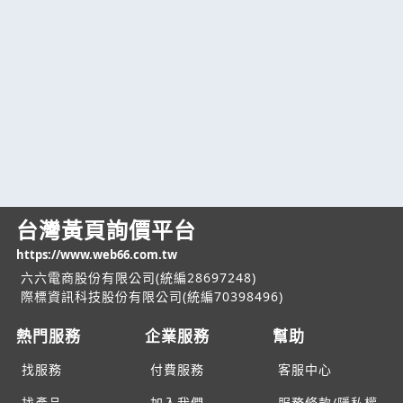
台灣黃頁詢價平台
https://www.web66.com.tw
六六電商股份有限公司(統編28697248)
際標資訊科技股份有限公司(統編70398496)
熱門服務
企業服務
幫助
找服務
付費服務
客服中心
找產品
加入我們
服務條款/隱私權