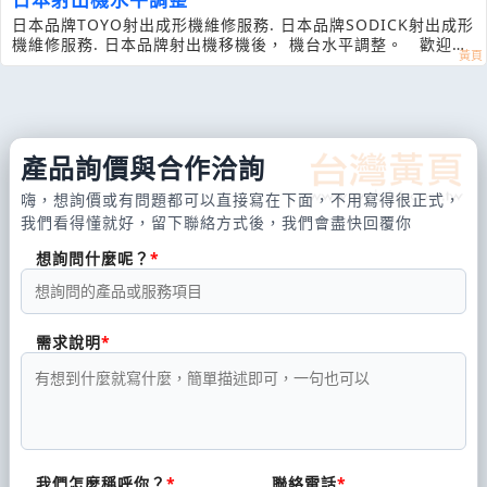
日本品牌TOYO射出成形機維修服務. 日本品牌SODICK射出成形
機維修服務. 日本品牌射出機移機後， 機台水平調整。 歡迎來
電詢問： 服務電話：０９２１－１７５－１９９ 華威企業
產品詢價與合作洽詢
嗨，想詢價或有問題都可以直接寫在下面，不用寫得很正式，
我們看得懂就好，留下聯絡方式後，我們會盡快回覆你
想詢問什麼呢？
需求說明
我們怎麼稱呼你？
聯絡電話