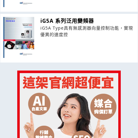
iG5A 系列泛用變頻器
iG5A Type具有無感測器向量控制功能，實現
優異的速度控