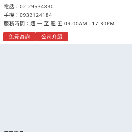
電話：
02-2
9
5
3
4830
手機：
0932
1
2
4
184
服務時間：週 一 至 週 五 09:00AM - 17:30PM
免費咨詢
公司介紹