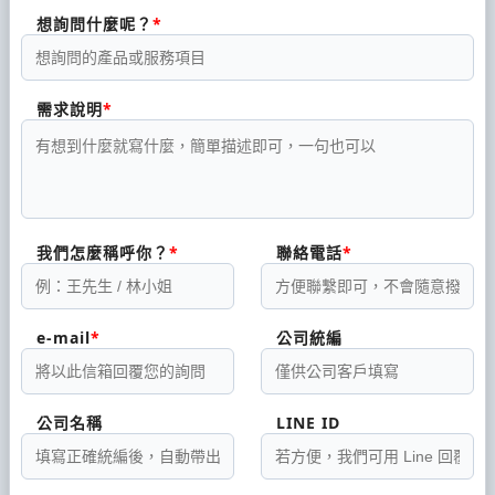
想詢問什麼呢？
需求說明
我們怎麼稱呼你？
聯絡電話
e-mail
公司統編
公司名稱
LINE ID