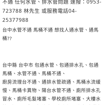
不通 任何水管、排水管問題 速撥：0953-
723788 林先生 或服務電話04-
25377988
台中水管不通 馬桶不通 想找人通水管、通馬
桶??
台中縣 台中市 包通水管、包通排水孔、包通
馬桶、水管不通、馬桶不通、
廚房流理台不通、通排水管疏通、馬桶水流緩
慢、馬桶卡異物、陽台水管不通、廁所排水孔
冒水、廁所毛髮堵塞、學校廁所堵塞、大樓水