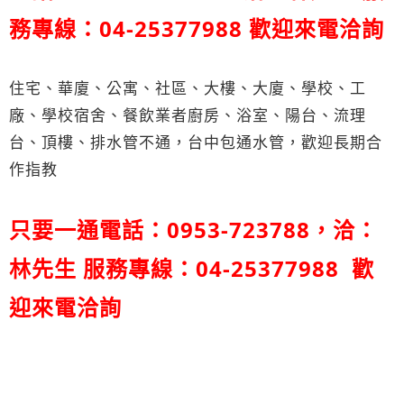
務專線：04-25377988 歡迎來電洽詢
住宅、華廈、公寓、社區、大樓、大廈、學校、工
廠、學校宿舍、餐飲業者廚房、浴室、陽台、流理
台、頂樓、排水管不通，台中包通水管，歡迎長期合
作指教
只要一通電話：0953-723788，洽：
林先生 服務專線：04-25377988 歡
迎來電洽詢