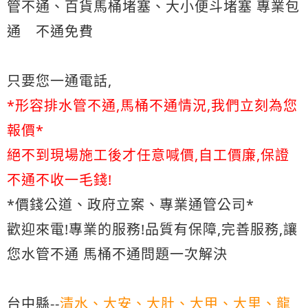
管不通、百貨馬桶堵塞、大小便斗堵塞 專業包
通 不通免費
只要您一通電話,
*形容排水管不通,馬桶不通情況,我們立刻為您
報價*
絕不到現場施工後才任意喊價,自工價廉,保證
不通不收一毛錢!
*價錢公道、政府立案、專業通管公司*
歡迎來電!專業的服務!品質有保障,完善服務,讓
您水管不通 馬桶不通問題一次解決
台中縣--
清水、大安、大肚、大甲、大里、龍