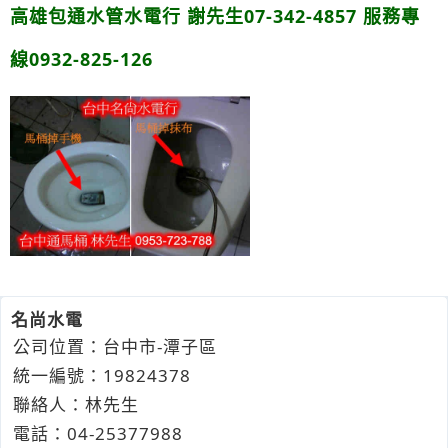
高雄包通水管水電行 謝先生07-342-4857 服務專
線0932-825-126
名尚水電
公司位置：台中市-潭子區
統一編號：19824378
聯絡人：林先生
電話：
04-2
5
3
7
7988