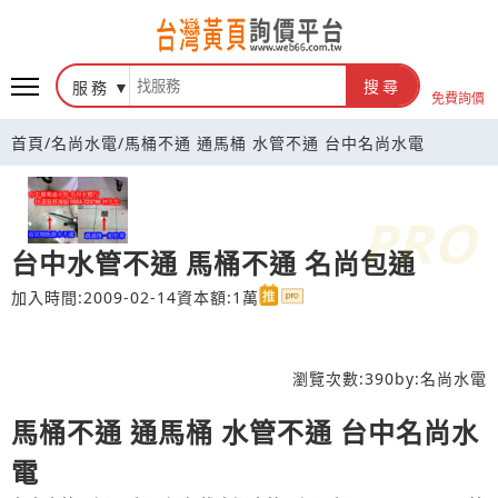
台灣黃頁詢價平台
服務
搜尋
免費詢價
首頁
/
名尚水電
/
馬桶不通 通馬桶 水管不通 台中名尚水電
台中水管不通 馬桶不通 名尚包通
加入時間:2009-02-14
資本額:1萬
瀏覽次數:
390
by:
名尚水電
馬桶不通 通馬桶 水管不通 台中名尚水
電