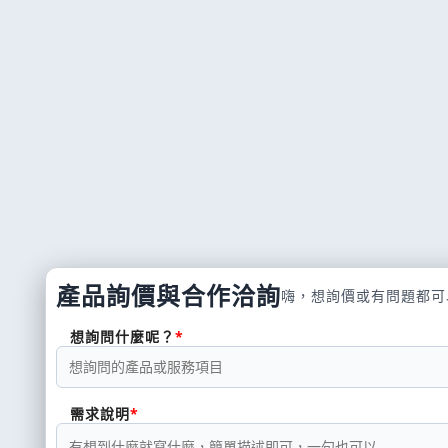
產品詢價與合作洽詢
嗨，想詢價或有問題都可
想詢問什麼呢？
需求說明