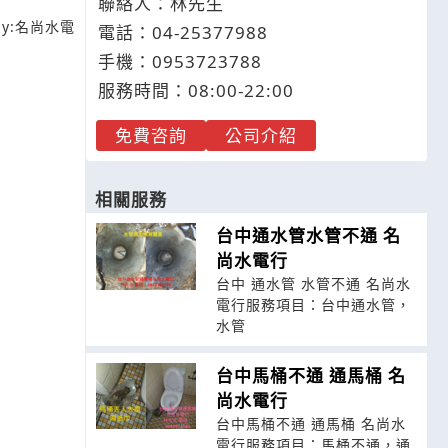
聯絡人：林先生
y:
名尚水電
電話：
04-2
5
3
7
7988
手機：
0953
7
2
3
788
服務時間：08:00-22:00
免費咨詢
公司介紹
相關服務
台中通水管水管不通 名
尚水電行
台中 通水管 水管不通 名尚水
電行服務項目：台中通水管，
水管
台中馬桶不通 通馬桶 名
尚水電行
台中馬桶不通 通馬桶 名尚水
電行服務項目：馬桶不通，通