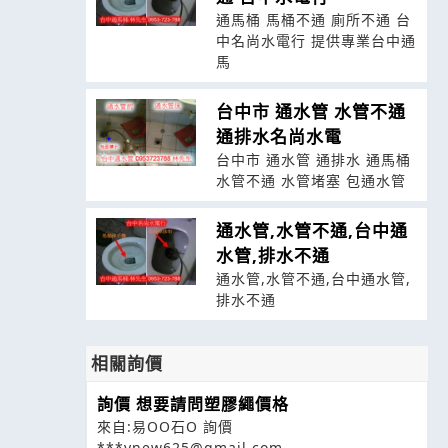
通馬桶 馬桶不通 廁所不通 台
中名尚水電行 提供專業台中通
馬
台中市 通水管 水管不通
通排水名尚水電
台中市 通水管 通排水 通馬桶
水管不通 水管堵塞 包通水管
通水管,水管不通,台中通
水管,排水不通
通水管,水管不通,台中通水管,
排水不通
相關詢價
詢價 想要請問塑膠繩價格
來自:易OO石O 詢價
***ynew625@gmail.com