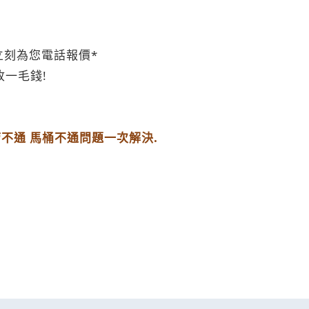
立刻為您電話報價*
收一毛錢!
管不通 馬桶不通問題一次解決.