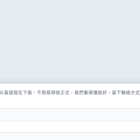
以直接寫在下面，不用寫得很正式，我們看得懂就好，留下聯絡方式