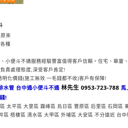
斗
復原來
了各種
通、小便斗不通服務經驗豐富值得客戶信賴。住宅、華廈
負責處理態度,深受客戶肯定!
明化價錢(施工無效 一毛錢都不收)客戶有保障!
林先生 0953-723-788
排水管 台中通小便斗不通
馬
錢!
屯區 太平區 大里區 霧峰區 烏日區 豐原區 后里區 石岡區 
井區 梧棲區 清水區 大甲區 外埔區 大安區 不分遠近 台中