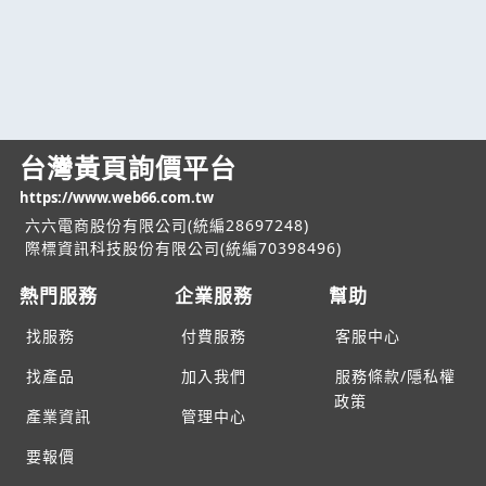
台灣黃頁詢價平台
https://www.web66.com.tw
六六電商股份有限公司(統編28697248)
際標資訊科技股份有限公司(統編70398496)
熱門服務
企業服務
幫助
找服務
付費服務
客服中心
找產品
加入我們
服務條款/隱私權
政策
產業資訊
管理中心
要報價