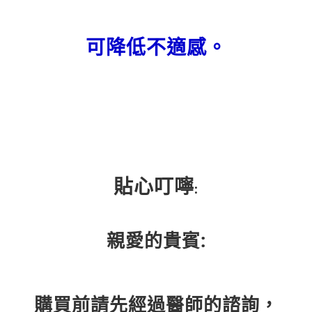
可降低不適感。
貼心叮嚀
:
親愛的貴賓:
購買前請先經過醫師的諮詢，