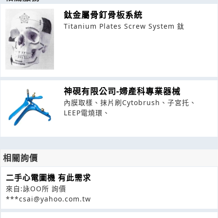
鈦金屬骨釘骨板系統
Titanium Plates Screw System 鈦
神硯有限公司-婦產科專業器械
內膜取樣、抹片刷Cytobrush、子宮托、
LEEP電燒環、
相關詢價
二手心電圖機 有此需求
來自:詠OO所 詢價
***csai@yahoo.com.tw