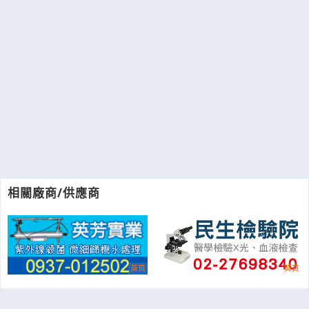
相關廠商/供應商