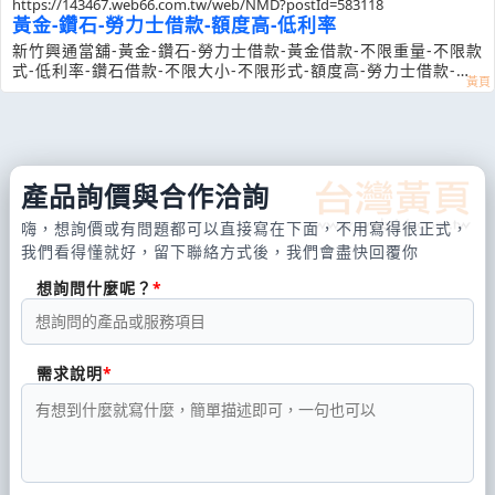
https://143467.web66.com.tw/web/NMD?postId=583118
黃金-鑽石-勞力士借款-額度高-低利率
新竹興通當舖-黃金-鑽石-勞力士借款-黃金借款-不限重量-不限款
式-低利率-鑽石借款-不限大小-不限形式-額度高-勞力士借款-不
限款式-不限新舊-不論男女錶興通當舖-有店面-有保障-手續快
產品詢價與合作洽詢
嗨，想詢價或有問題都可以直接寫在下面，不用寫得很正式，
我們看得懂就好，留下聯絡方式後，我們會盡快回覆你
想詢問什麼呢？
需求說明