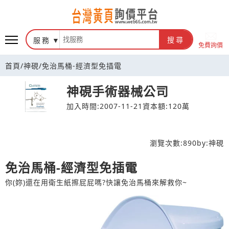
台灣黃頁詢價平台
服務
搜尋
免費詢價
首頁
/
神硯
/
免治馬桶-經濟型免插電
神硯手術器械公司
加入時間:2007-11-21
資本額:120萬
瀏覽次數:
890
by:
神硯
免治馬桶-經濟型免插電
你(妳)還在用衛生紙擦屁屁嗎?快讓免治馬桶來解救你~