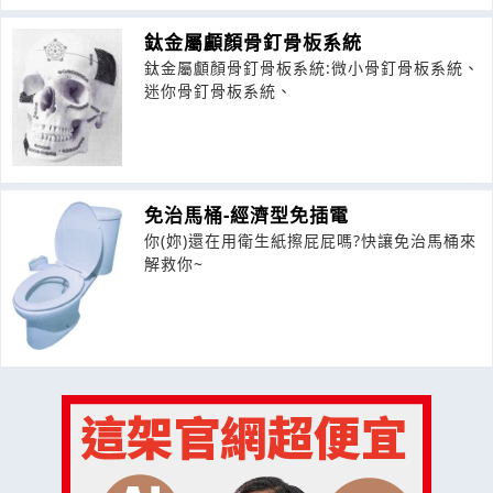
鈦金屬顱顏骨釘骨板系統
鈦金屬顱顏骨釘骨板系統:微小骨釘骨板系統、
迷你骨釘骨板系統、
免治馬桶-經濟型免插電
你(妳)還在用衛生紙擦屁屁嗎?快讓免治馬桶來
解救你~