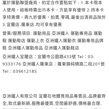
屬於運動聯盟廠商，約定合作要點如下 : 1.本卡限本
人使用，結帳時需出示本卡，方能享有優待 2.持本卡
享特惠價，再九折優惠，拍賣,零碼,最後出清商品除外
3.宜蘭店.羅東店.均可享有優惠
營業/服務項目: 運動用品 亞洲鐵人 運動專用品 運動
鞋 運動鞋店 運動上衣 亞洲鐵人運動衣 運動專用品牌
鞋 亞洲鐵人運動用品 亞洲鐵人運動鞋店
亞洲鐵人宜蘭店：宜蘭市公園路433號 Tel：03-
9333176 亞洲鐵人羅東店：羅東鎮純精路二段201號
Tel：039612185
亞洲鐵人有限公司 宜蘭在地體育用品專賣店,品牌最齊
全,款式最新穎,服務最優質,空間最舒適,價格最合理.