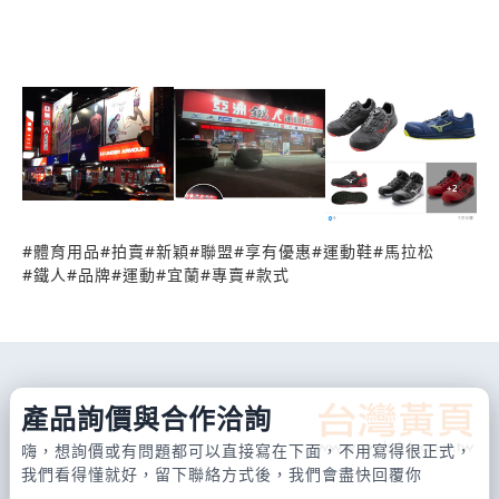
#
體育用品
#
拍賣
#
新穎
#
聯盟
#
享有優惠
#
運動鞋
#
馬拉松
#
鐵人
#
品牌
#
運動
#
宜蘭
#
專賣
#
款式
產品詢價與合作洽詢
嗨，想詢價或有問題都可以直接寫在下面，不用寫得很正式，
我們看得懂就好，留下聯絡方式後，我們會盡快回覆你