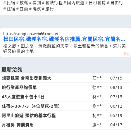
#
民宿
#
放鬆
#
看到
#
套裝行程
#
國內旅遊
#
日租套房
#
自由行
#
住宿
#
宜蘭
#
礁溪
#
旅行
https://songtian.web66.com.tw
松田民宿.礁溪名宿.礁溪名宿推薦.宜蘭民宿.宜蘭名宿
推薦
松之鄉，田之間，清澈蔚藍的天空，泥土和稻禾的清香，這片美
好又純樸的土地，
最新洽詢
想要租車 台南出發到義大
莊**
07/15
旅行業產品詢價單
徐**
08/13
45人座遊覽車包車1日
林**
07/15
住宿6-30-7-3（4位雙床-2間）
劉**
06/12
阿里山旅遊 預估的基本行程
柯**
05/19
月租房 詢價費用
盧**
04/17