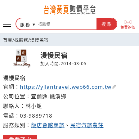
台灣黃頁詢價平台
服務
搜尋
免費詢價
首頁
/
找服務
/
漫慢民宿
漫慢民宿
加入時間:2014-03-05
漫慢民宿
官網：
https://yilantravel.web66.com.tw
公司位置：宜蘭縣-礁溪鄉
聯絡人：林小姐
電話：
03-9
8
8
9
718
服務類別：
飯店會館商旅
、
民宿汽旅農莊