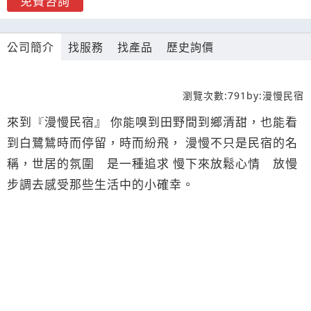
免費咨詢
公司簡介
找服務
找產品
歷史詢價
瀏覽次數:
791
by:
漫慢民宿
來到『漫慢民宿』 你能嗅到田野間到鄉清甜，也能看
到白鷺鷥時而停留，時而紛飛， 漫慢不只是民宿的名
稱，世居的氛圍 是一種追求 慢下來放鬆心情 放慢
步調去感受那些生活中的小確幸。