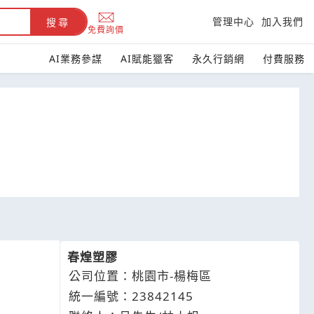
管理中心
加入我們
搜尋
免費詢價
AI業務參謀
AI賦能獵客
永久行銷網
付費服務
春煌塑膠
公司位置：桃園市-楊梅區
統一編號：23842145