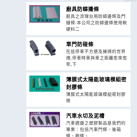
廚具防蟑邊條
廚具之流理台用防蟑邊條及門
縫條:本公司之防蟑邊條使用軟
硬料二
車門防碰條
在這停車不方便及擁擠的世界
裡,停車時車與車之距離愈來愈
窄,下
薄膜式太陽能玻璃模組密
封膠條
薄膜式太陽能玻璃模組密封膠
條
汽車水切及泥槽
汽車週邊之塑膠製品是我們的
專業：包括汽車門條、後箱
條、飾條、