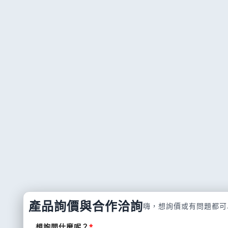
產品詢價與合作洽詢
嗨，想詢價或有問題都可
想詢問什麼呢？