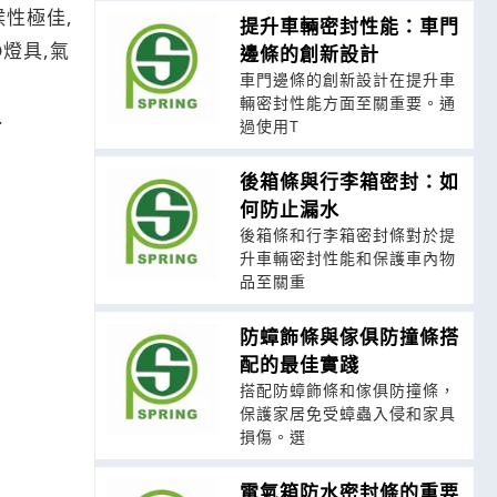
性極佳,
提升車輛密封性能：車門
燈具,氣
邊條的創新設計
車門邊條的創新設計在提升車
輛密封性能方面至關重要。通
.
過使用T
後箱條與行李箱密封：如
何防止漏水
後箱條和行李箱密封條對於提
升車輛密封性能和保護車內物
品至關重
防蟑飾條與傢俱防撞條搭
配的最佳實踐
搭配防蟑飾條和傢俱防撞條，
保護家居免受蟑蟲入侵和家具
損傷。選
電氣箱防水密封條的重要