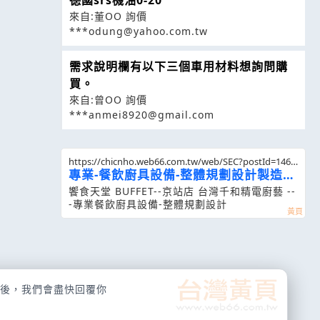
來自:董OO 詢價
***odung@yahoo.com.tw
需求說明欄有以下三個車用材料想詢問購
買。
來自:曾OO 詢價
***anmei8920@gmail.com
https://chicnho.web66.com.tw/web/SEC?postId=1462
69
專業-餐飲廚具設備-整體規劃設計製造安
裝
饗食天堂 BUFFET--京站店 台灣千和精電廚藝 --
-專業餐飲廚具設備-整體規劃設計
後，我們會盡快回覆你