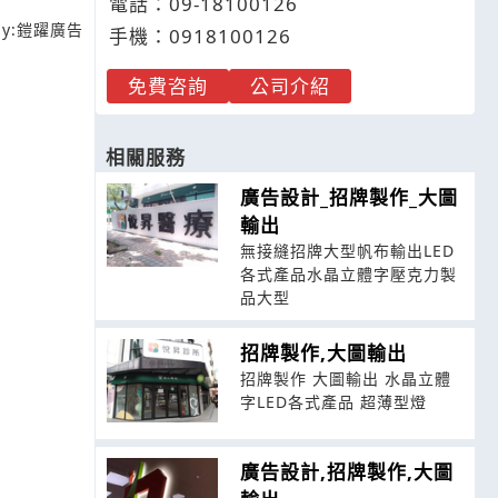
電話：
09-1
8
1
0
0126
y:
鎧躍廣告
手機：
0918
1
0
0
126
免費咨詢
公司介紹
相關服務
廣告設計_招牌製作_大圖
輸出
無接縫招牌大型帆布輸出LED
各式產品水晶立體字壓克力製
品大型
招牌製作,大圖輸出
招牌製作 大圖輸出 水晶立體
字LED各式產品 超薄型燈
廣告設計,招牌製作,大圖