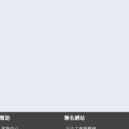
幫助
聯名網站
客服中心
六六工商服務網