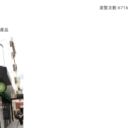
瀏覽次數:
671
b
化產品