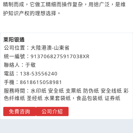
精制而成，它做工精细而操作复杂，用途广泛，是维
护知识产权的理想选择。
莱阳银通
公司位置：大陸港澳-山東省
統一編號：9137068275917038XR
聯絡人：于敬
電話：
138-
5
3
5
56240
手機：
8618
6
1
5
058981
服務時間：水印纸 安全纸 支票纸 防伪纸 安全线纸 彩
色纤维纸 圣经纸 水果套袋纸，食品包装纸 证券纸
免費咨詢
公司介紹