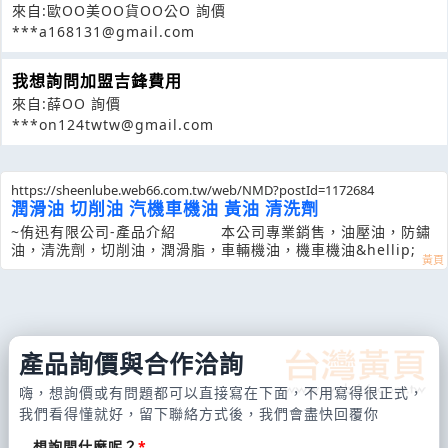
來自:歐OO美OO貨OO公O 詢價
***a168131@gmail.com
我想詢問加盟吉鋒費用
來自:薛OO 詢價
***on124twtw@gmail.com
https://sheenlube.web66.com.tw/web/NMD?postId=1172684
潤滑油 切削油 汽機車機油 黃油 清洗劑
~侑迅有限公司-產品介紹 本公司專業銷售，油壓油，防鏽
油，清洗劑，切削油，潤滑脂，車輛機油，機車機油&hellip;
產品詢價與合作洽詢
嗨，想詢價或有問題都可以直接寫在下面，不用寫得很正式，
我們看得懂就好，留下聯絡方式後，我們會盡快回覆你
想詢問什麼呢？