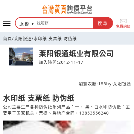
台灣黃頁詢價平台
服務
搜尋
免費詢價
首頁
/
莱阳银通
/
水印纸 支票纸 防伪纸
莱阳银通纸业有限公司
加入時間:2012-11-17
瀏覽次數:
185
by:
莱阳银通
水印纸 支票纸 防伪纸
公司主要生产各种防伪纸系列产品：一、 黑、白水印防伪纸：主
要用于国家机关、票据、房地产合同，13853556240