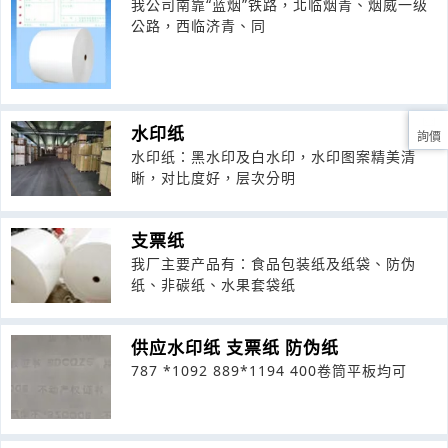
我公司南靠“蓝烟”铁路，北临烟青、烟威一级
公路，西临济青、同
水印纸
詢價
水印纸：黑水印及白水印，水印图案精美清
晰，对比度好，层次分明
支票纸
我厂主要产品有：食品包装纸及纸袋、防伪
纸、非碳纸、水果套袋纸
供应水印纸 支票纸 防伪纸
787 *1092 889*1194 400卷筒平板均可