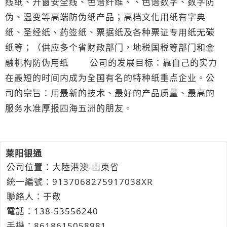
线纸、开窗安全线、色谱纤维、、色谱数字、数字防
伪、温变等高端防伪纸产品；高档文化用纸有字典
纸、圣经纸、药签纸、票据纸及各种票证专用纸无碳
纸等；（供应多个省财政部门，地税国税等部门和金
融机构防伪用纸 公司的发展目标：靠自己的实力
在最短的时间内成为全国有名的特种纸重点企业。公
司的宗旨：用最新的技术、最好的产品质量、最高的
服务水准厚报四海五洲的朋友。
莱阳银通
公司位置：大陸港澳-山東省
統一編號：9137068275917038XR
聯絡人：于敬
電話：
138-
5
3
5
56240
手機：
8618
6
1
5
058981