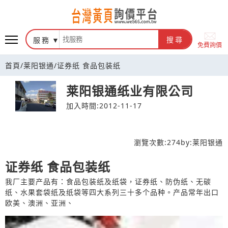
台灣黃頁詢價平台
服務
搜尋
免費詢價
首頁
/
莱阳银通
/
证券纸 食品包装纸
莱阳银通纸业有限公司
加入時間:2012-11-17
瀏覽次數:
274
by:
莱阳银通
证券纸 食品包装纸
我厂主要产品有：食品包装纸及纸袋，证券纸、防伪纸、无碳
纸、水果套袋纸及纸袋等四大系列三十多个品种。产品常年出口
欧美、澳洲、亚洲、