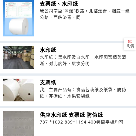
支票纸、水印纸
我公司南靠“蓝烟”铁路，北临烟青、烟威一级
公路，西临济青、同
詢價
水印纸
水印纸：黑水印及白水印，水印图案精美清
晰，对比度好，层次分明
支票纸
我厂主要产品有：食品包装纸及纸袋、防伪
纸、非碳纸、水果套袋纸
供应水印纸 支票纸 防伪纸
787 *1092 889*1194 400卷筒平板均可