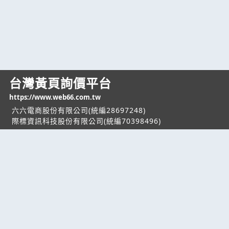
台灣黃頁詢價平台
https://www.web66.com.tw
六六電商股份有限公司(統編28697248)
際標資訊科技股份有限公司(統編70398496)
熱門服務
企業服務
幫助
找服務
付費服務
客服中心
找產品
加入我們
服務條款/隱私權
政策
產業資訊
管理中心
要報價