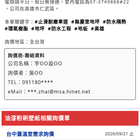
電煩請平日，假日無接通，室內電話為07-3749888#22
，公司在高雄市仁武區。
本單關鍵字：
#止滑耐磨車道
#無塵室地坪
#防水隔熱
#環氧樹脂
#地坪
#防水工程
#地板
#高雄
詢價地區：
全台灣
詢價商-聯絡資料
公司名稱：
宇OO設OO
詢價者：
吳OO
TEL：
091180****
eMail：
***.zhai@msa.hinet.net
油漆粉刷壁紙相關詢價單
台中蓋溫室需求詢價
2026/09/21 止