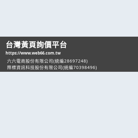
台灣黃頁詢價平台
https://www.web66.com.tw
六六電商股份有限公司(統編28697248)
際標資訊科技股份有限公司(統編70398496)
熱門服務
企業服務
幫助
找服務
付費服務
客服中心
找產品
加入我們
服務條款/隱私權
政策
產業資訊
管理中心
要報價
要詢價