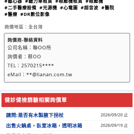
#離心器
#聽力車租賃
#眼壓機租賃
#眼壓機
#二手醫療設備
#光源機
#心電圖
#超音波
#醫院
#醫療
#DR數位影像
詢價地區：
全台灣
詢價商-聯絡資料
公司名稱：
聯OO所
詢價者：
蔡OO
TEL：
2570215****
eMail：
**@lianan.com.tw
健診健檢篩驗相關詢價單
請問:是否有木製腋下拐杖
2026/09/20 止
出售火鍋桌，臥室冰箱，透明冰箱
2026/09/19 止