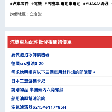
#汽車零件
#電機
#汽機車.電動車電池
#YUASA\湯淺
詢價地區：
全台灣
汽機車船配件批發相關詢價單
要做泡泡冰詢價機器
德國srs機油0-20
需求說明欄有以下三個車用材料想詢問購買。
日本三豐游標卡尺
請購物品 半圓頭內六角螺絲
船用油壓幫浦洽詢
空氣濾清器ø215*ø117*85H