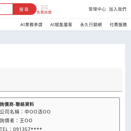
管理中心
加入我們
搜尋
免費詢價
AI業務參謀
AI賦能獵客
永久行銷網
付費服務
詢價商-聯絡資料
公司名稱：
中OO活OO
詢價者：
王OO
TEL：
091357****