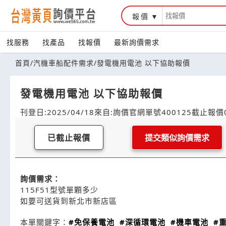
報價
找服務
找產品
找報價
最新詢價需求
首頁
/
汽機車船配件需求
/
發電機用電池 以下協助報價
發電機用電池 以下協助報價
刊登日:2025/04/18
來自:詢價官網
單號400125
截止報價0
已截止報價
提交類似詢價需求
詢價需求：
115F51型號單顆多少
如要可送貨到新北市新店區
本單關鍵字：
#免保養電池
#深循環電池
#機車電池
#