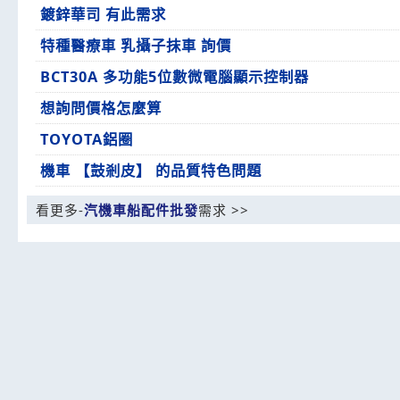
鍍鋅華司 有此需求
特種醫療車 乳攝子抹車 詢價
BCT30A 多功能5位數微電腦顯示控制器
想詢問價格怎麼算
TOYOTA鋁圈
機車 【鼓剎皮】 的品質特色問題
看更多-
汽機車船配件批發
需求 >>