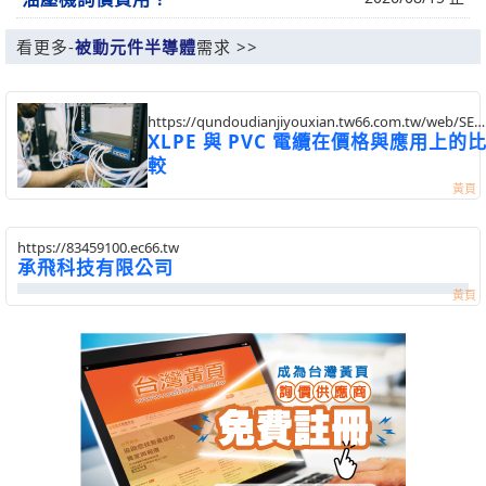
看更多-
被動元件半導體
需求 >>
https://qundoudianjiyouxian.tw66.com.tw/web/SEC
postId=1325020
XLPE 與 PVC 電纜在價格與應用上的
較
https://83459100.ec66.tw
承飛科技有限公司