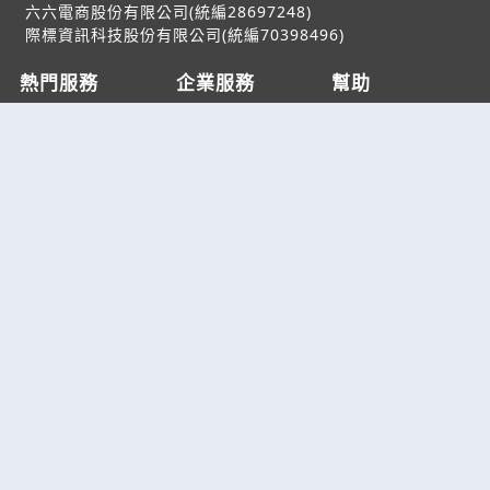
六六電商股份有限公司(統編28697248)
際標資訊科技股份有限公司(統編70398496)
熱門服務
企業服務
幫助
找服務
付費服務
客服中心
找產品
加入我們
服務條款/隱私權
政策
產業資訊
管理中心
要報價
要詢價
聯名網站
六六工商服務網
六六工商詢價服務網
JB產品網
六六黃頁
台灣黃頁｜求報價
B2BKO