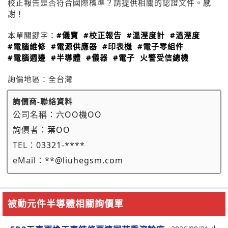
校正報告是否符合國際標準？請提供相關的認證文件。感
謝！
本單關鍵字：
#儀寶
#校正報告
#溫溼度計
#溫溼度
#電腦維修
#電源供應器
#印表機
#電子零組件
#電腦週邊
#半導體
#儀器
#電子
火警受信總機
詢價地區：
全台灣
詢價商-聯絡資料
公司名稱：
六OO機OO
詢價者：
葉OO
TEL：
03321-****
eMail：
**@liuhegsm.com
被動元件半導體相關詢價單