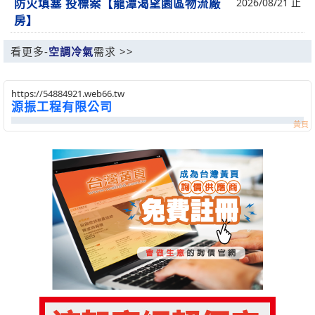
防火填塞 投標案【龍潭渴望園區物流廠
2026/08/21 止
房】
看更多-
空調冷氣
需求 >>
https://54884921.web66.tw
源振工程有限公司