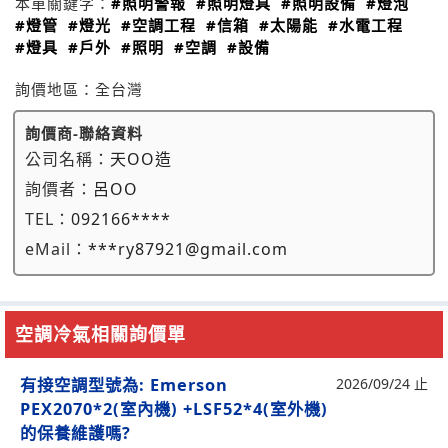
本單關鍵字：
#照明警報
#照明燈具
#照明設備
#燈泡
#燈管
#燈光
#空調工程
#信箱
#太陽能
#水電工程
#燈具
#戶外
#照明
#空調
#設備
詢價地區：
全台灣
詢價商-聯絡資料
公司名稱：
天OO造
詢價者：
呂OO
TEL：
092166****
eMail：
***ry87921@gmail.com
空調冷氣相關詢價單
有接空調型號為: Emerson
2026/09/24 止
PEX2070*2(室內機) +LSF52*4(室外機)
的保養維護嗎?