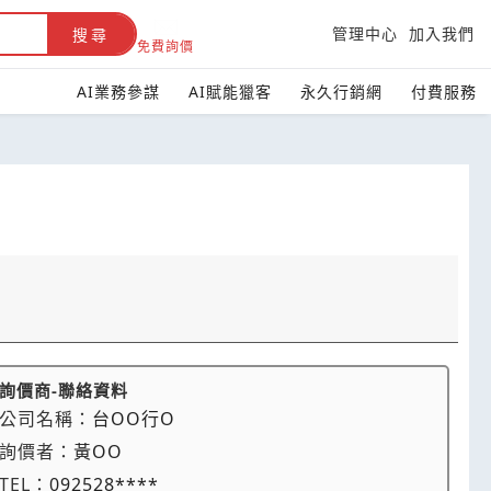
管理中心
加入我們
搜尋
免費詢價
AI業務參謀
AI賦能獵客
永久行銷網
付費服務
詢價商-聯絡資料
公司名稱：
台OO行O
詢價者：
黃OO
TEL：
092528****