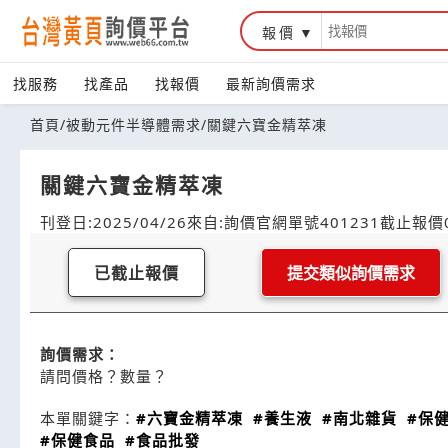
報價
找服務
找產品
找報價
最新詢價需求
首頁
/
被動元件半導體需求
/
關鍵六寶金精萃凍
關鍵六寶金精萃凍
刊登日:2025/04/26
來自:詢價官網
單號401231
截止報價0
已截止報價
提交類似詢價需求
詢價需求：
請問價格？數量？
本單關鍵字：
#六寶金精萃凍
#養生液
#南北雜貨
#保
#保健食品
#食品批發