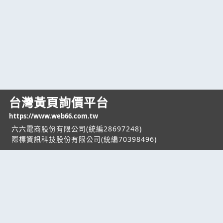
台灣黃頁詢價平台
https://www.web66.com.tw
六六電商股份有限公司(統編28697248)
際標資訊科技股份有限公司(統編70398496)
熱門服務
企業服務
幫助
找服務
付費服務
客服中心
找產品
加入我們
服務條款/隱私權
政策
產業資訊
管理中心