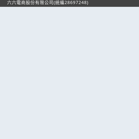
六六電商股份有限公司(統編28697248)
際標資訊科技股份有限公司(統編70398496)
熱門服務
企業服務
幫助
找服務
付費服務
客服中心
找產品
加入我們
服務條款/隱私權
政策
產業資訊
管理中心
要報價
要詢價
聯名網站
六六工商服務網
六六工商詢價服務網
JB產品網
六六黃頁
台灣黃頁｜求報價
B2BKO