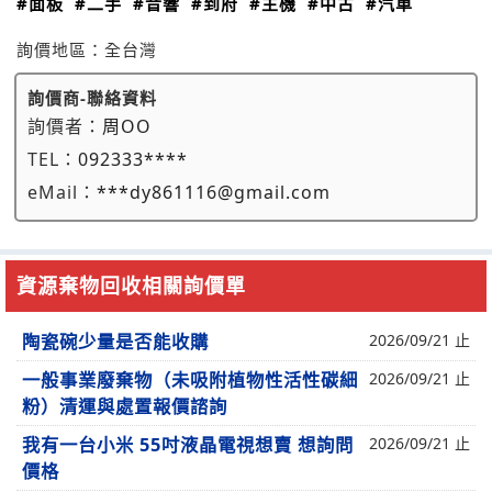
#面板
#二手
#音響
#到府
#主機
#中古
#汽車
詢價地區：
全台灣
詢價商-聯絡資料
詢價者：
周OO
TEL：
092333****
eMail：
***dy861116@gmail.com
資源棄物回收相關詢價單
陶瓷碗少量是否能收購
2026/09/21 止
一般事業廢棄物（未吸附植物性活性碳細
2026/09/21 止
粉）清運與處置報價諮詢
我有一台小米 55吋液晶電視想賣 想詢問
2026/09/21 止
價格