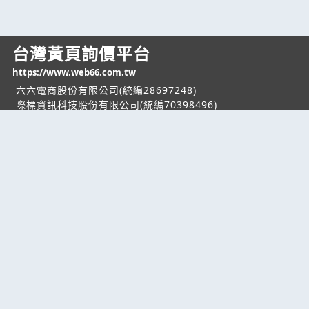
台灣黃頁詢價平台
https://www.web66.com.tw
六六電商股份有限公司(統編28697248)
際標資訊科技股份有限公司(統編70398496)
熱門服務
企業服務
幫助
找服務
付費服務
客服中心
找產品
加入我們
服務條款/隱私權
政策
產業資訊
管理中心
要報價
要詢價
聯名網站