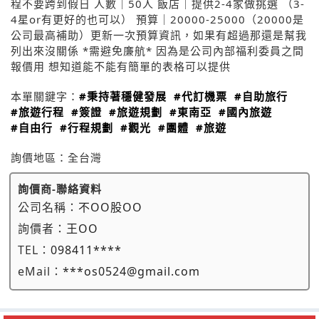
程不要跨到假日 人數｜50人 飯店｜提供2-4家做挑選 （3-
4星or有更好的也可以） 預算｜20000-25000（20000是
公司最高補助）更新一次預算資訊，如果有超過那還是幫我
列出來沒關係 *需避免廉航* 因為是公司內部福利委員之間
報價用 想知道能不能有簡單的表格可以提供
本單關鍵字：
#秉持著穩健發展
#代訂機票
#自助旅行
#旅遊行程
#簽證
#旅遊規劃
#東南亞
#國內旅遊
#自由行
#行程規劃
#觀光
#團體
#旅遊
詢價地區：
全台灣
詢價商-聯絡資料
公司名稱：
不OO股OO
詢價者：
王OO
TEL：
098411****
eMail：
***os0524@gmail.com