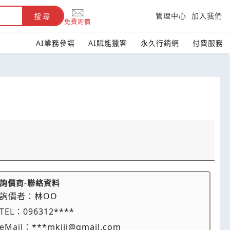
管理中心
加入我們
搜尋
免費詢價
AI業務參謀
AI賦能獵客
永久行銷網
付費服務
詢價商-聯絡資料
詢價者：
林OO
TEL：
096312****
eMail：
***mkiii@gmail.com