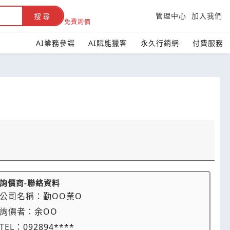
管理中心
加入我們
搜尋
免費詢價
AI業務參謀
AI賦能獵客
永久行銷網
付費服務
詢價商-聯絡資料
公司名稱：
勤OO業O
詢價者：
余OO
TEL：
092894****