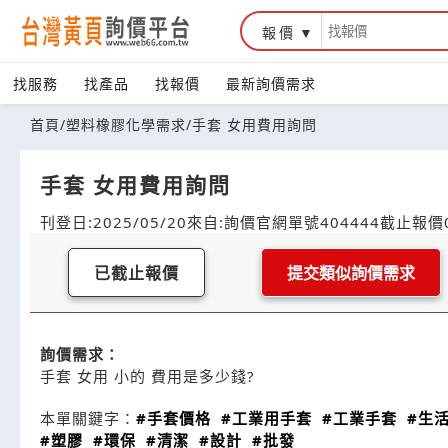
報價
找服務
找產品
找報價
最新詢價需求
首頁
/
塑料橡膠化學需求
/
手套 女用費用詢問
手套 女用費用詢問
刊登日:2025/05/20
來自:詢價官網
單號404444
截止報價0
已截止報價
提交類似詢價需求
詢價需求：
手套 女用 小的 費用是多少錢?
本單關鍵字：
#手套價格
#工業用手套
#工業手套
#生
#塑膠
#環保
#清潔
#設計
#批發