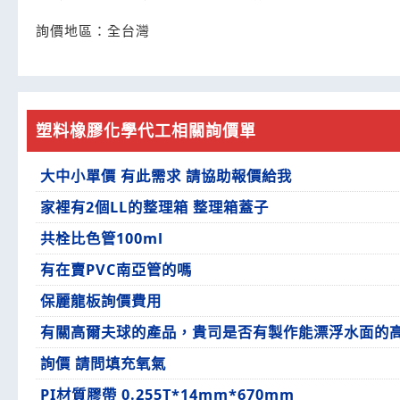
詢價地區：
全台灣
塑料橡膠化學代工相關詢價單
大中小單價 有此需求 請協助報價給我
家裡有2個LL的整理箱 整理箱蓋子
共栓比色管100ml
有在賣PVC南亞管的嗎
保麗龍板詢價費用
有關高爾夫球的產品，貴司是否有製作能漂浮水面的
詢價 請問填充氧氣
PI材質膠帶 0.255T*14mm*670mm