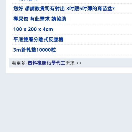
您好 想請教貴司有射出 3吋跟5吋薄的育苗盆?
導尿包 有此需求 請協助
100 x 200 x 4cm
平底雙層分離式反應槽
3m針軋墊10000粒
看更多-
塑料橡膠化學代工
需求 >>