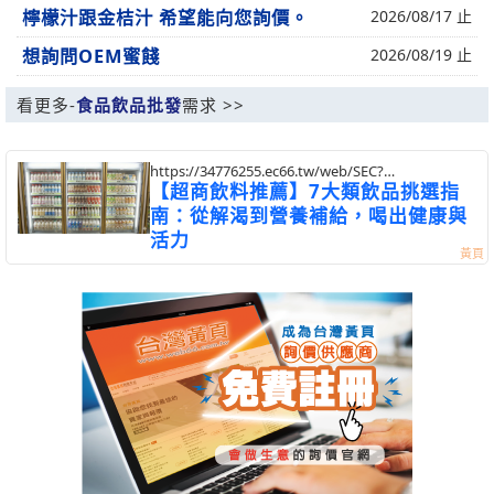
檸檬汁跟金桔汁 希望能向您詢價。
2026/08/17 止
想詢問OEM蜜餞
2026/08/19 止
看更多-
食品飲品批發
需求 >>
https://34776255.ec66.tw/web/SEC?
postId=1352591
【超商飲料推薦】7大類飲品挑選指
南：從解渴到營養補給，喝出健康與
活力