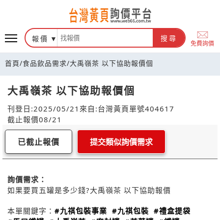
報價
搜尋
免費詢價
首頁
/
食品飲品需求
/
大禹嶺茶 以下協助報價個
大禹嶺茶 以下協助報價個
刊登日:2025/05/21
來自:台灣黃頁
單號404617
截止報價08/21
已截止報價
提交類似詢價需求
詢價需求：
如果要買五罐是多少錢?大禹嶺茶 以下協助報價
本單關鍵字：
#九祺包裝事業
#九祺包裝
#禮盒提袋