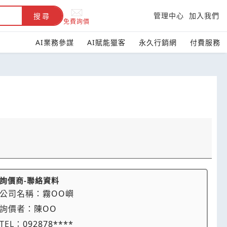
管理中心
加入我們
搜尋
免費詢價
AI業務參謀
AI賦能獵客
永久行銷網
付費服務
詢價商-聯絡資料
公司名稱：
霧OO嶼
詢價者：
陳OO
TEL：
092878****