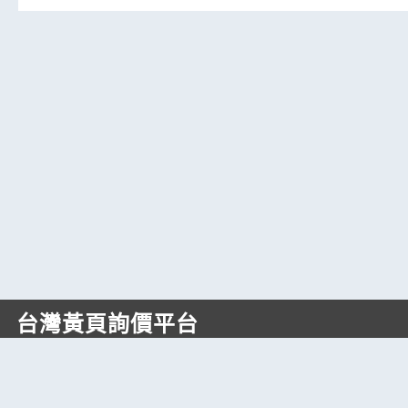
台灣黃頁詢價平台
https://www.web66.com.tw
六六電商股份有限公司(統編28697248)
際標資訊科技股份有限公司(統編70398496)