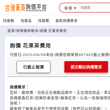
報價
找服務
找產品
找報價
最新詢價需求
首頁
/
林業園林需求
/
詢價 花果茶費用
詢價 花果茶費用
刊登日:2025/06/08
來自:詢價官網
單號407465
截止報價0
已截止報價
提交類似詢價需求
詢價需求：
您好，敝姓陳，目前正在規劃品牌中，正在尋找商品，希望能
玫瑰蜜香紅茶/芭樂奶香金萱/蘋果紅茶，以及一些無咖啡
灣呢？
最後想了解產品是否方便提供試喝（我們可以到現場）。