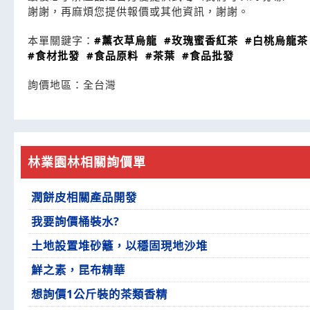
謝謝，再麻煩您提供報價或其他資訊，謝謝。
本單關鍵字：
#薰衣草烏龍
#玫瑰蜜香紅茶
#白桃烏龍茶
#食材批發
#食品原料
#茶葉
#食品批發
詢價地區：
全台灣
林業園林相關詢價單
潤餅皮相關產品開發
我要詢價桶裝水?
土地設置堆砂籬，以穩固現地沙堆
鮮之素，昆布精華
想詢價1公斤裝的茶類香精